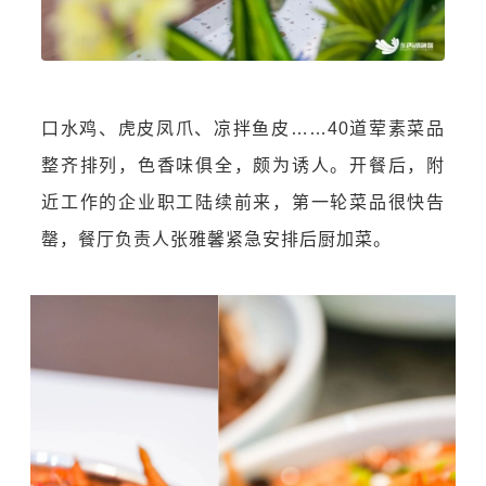
口水鸡、虎皮凤爪、凉拌鱼皮……40道荤素菜品
整齐排列，色香味俱全，颇为诱人。开餐后，附
近工作的企业职工陆续前来，第一轮菜品很快告
罄，餐厅负责人张雅馨紧急安排后厨加菜。