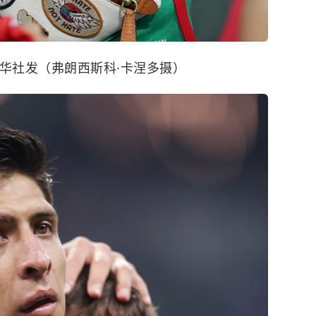
华社发（弗朗西斯科·卡涅多摄）