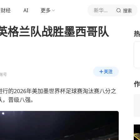
财经
AI
更多
新华社新闻
搜索
英格兰队战胜墨西哥队
热
关注
账号
作
进行的2026年美加墨世界杯足球赛淘汰赛八分之
队，晋级八强。