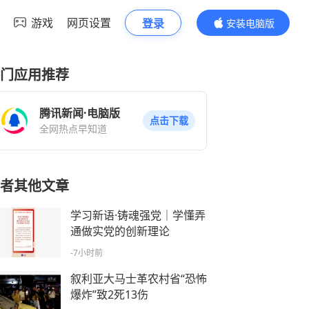
游戏
网页设置
登录
安装电脑版
内容更精彩
门应用推荐
腾讯新闻·电脑版
点击下载
全网热点早知道
者其他文章
学习新语·铸魂强党｜学懂弄
通做实党的创新理论
-7小时前
叙利亚大马士革农村省“恐怖
爆炸”致2死13伤