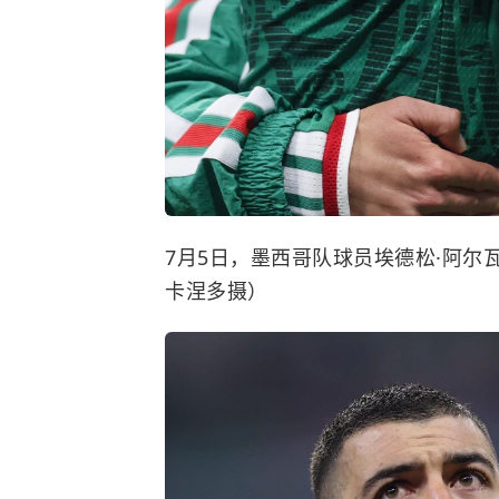
7月5日，墨西哥队球员埃德松·阿尔
卡涅多摄）