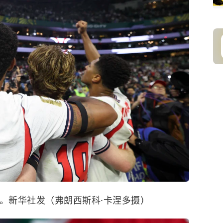
。新华社发（弗朗西斯科·卡涅多摄）