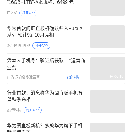
“16GB+1TB”版本规格，6499 元
IT之家
打开APP
华为首款阔屏直板机确认归入Pura X
系列 预计9到10月亮相
泡泡网PCPOP
打开APP
凭本人手机号：验证后获取！#运营商
业务
00:15
广告
云启创想运营商
了解详情
行业首款，消息称华为阔直板手机有
望秋季亮相
热点科技
打开APP
华为阔直板新机？多款华为旗下手机