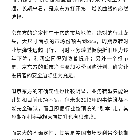
CPO
通，长期
来看，是京东方
打开第二增长曲线
的必然
选择
。
京东方的确定性在于它的市场地位，绝对的行业龙
头，
大尺寸面板
的市场
份额
占到
，周期反转时
35%
业绩弹性远超同行
，
同时业务转型促使
折旧压力逐
年下降，利润空间
得到改善提升；另外一个细节
是，京东方的
低市净率叠加股份回购
计划，确实让
投资者的
安全边际
更为
充足。
但京东方的不确定性也比较明显，业务转型只能说
计划和目前市场不错，但未来
到
年的事情谁都不
2
3
能完全确认，而且即便行业按预设的“剧本”走，其
短期净利率
要想
大幅提升
也有
很
难度。
而最大的不确定性，其实是
美国市场专利禁令长期