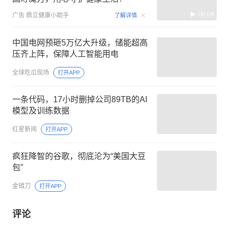
00:06
广告
鼎立健康小助手
了解详情
中国电网预砸5万亿大升级，储能超高
压齐上阵，保障人工智能用电
全球吃瓜现场
打开APP
一条代码，17小时删掉公司89TB的AI
模型及训练数据
红星新闻
打开APP
疯狂降智的谷歌，彻底沦为“美国大豆
包”
金错刀
打开APP
评论