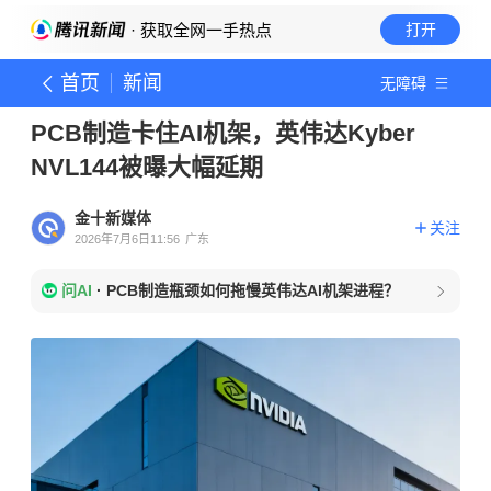
· 获取全网一手热点
打开
首页
新闻
无障碍
PCB制造卡住AI机架，英伟达Kyber
NVL144被曝大幅延期
金十新媒体
关注
2026年7月6日11:56
广东
问AI
·
PCB制造瓶颈如何拖慢英伟达AI机架进程？