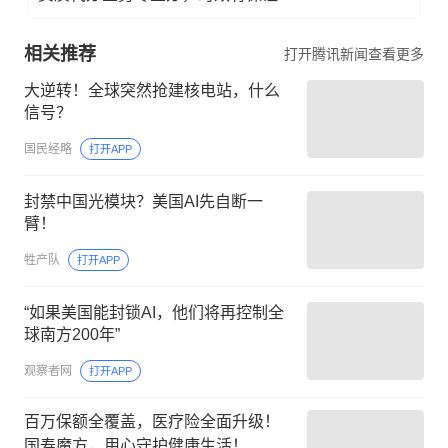
相关推荐
打开腾讯新闻查看更多
大逆转！全球突然抢建核电站，什么
信号？
国民经略
打开APP
封禁中国光模块？美国AI先自断一
臂！
牲产队
打开APP
“如果美国能封锁AI，他们将再控制全
球南方200年”
观察者网
打开APP
百万保额全覆盖，医疗险全面升级！
国寿魔方，用心守护健康生活！