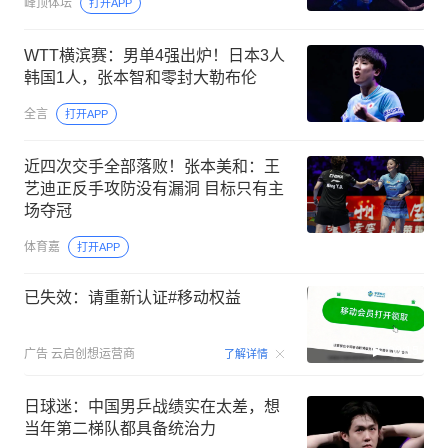
峰顶体坛
打开APP
WTT横滨赛：男单4强出炉！日本3人
韩国1人，张本智和零封大勒布伦
全言
打开APP
近四次交手全部落败！张本美和：王
艺迪正反手攻防没有漏洞 目标只有主
场夺冠
体育嘉
打开APP
已失效：请重新认证#移动权益
00:15
广告
云启创想运营商
了解详情
日球迷：中国男乒战绩实在太差，想
当年第二梯队都具备统治力