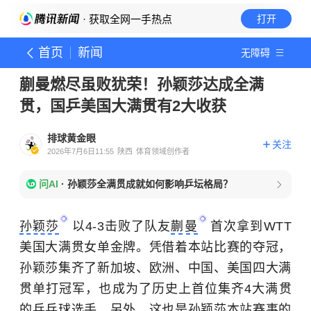
· 获取全网一手热点
打开
首页
新闻
无障碍
蒯曼燃尽虽败犹荣！孙颖莎达成全满
贯，国乒美国大满贯有2大收获
排球黄金眼
关注
2026年7月6日11:55
陕西
体育领域创作者
问AI
·
孙颖莎全满贯成就如何影响乒坛格局？
孙颖莎
以4-3击败了队友
蒯曼
首次拿到WTT
美国大满贯女单金牌。凭借着本站比赛的夺冠，
孙颖莎集齐了新加坡、欧洲、中国、美国四大满
贯单打冠军，也成为了历史上首位集齐4大满贯
的乒乓球选手。另外，这也是孙颖莎本站赛事的