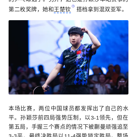
第二枚奖牌，她和
王楚钦
搭档拿到混双亚军。
本场比赛，两位中国球员都发挥出了自己的水
平。孙颖莎前四局强势压制，以3-1领先，但在
第五局，手握三个赛点的情况下被蒯曼顽强追至
3-3平，最终决胜局以11-4强势锁定胜局。整场