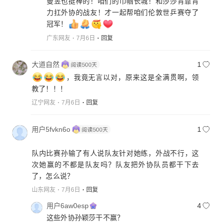
曼昱也挺棒的！咱们的巾帼长城！和莎莎背靠背
力扛外协的战友！才一起帮咱们伦敦世乒赛夺了
冠军！
广东网友
7月6日
回复
大道自然
1
，我竟无言以对，原来这是全满贯啊，领
教了！！！
辽宁网友
7月6日
回复
用户5fvkn6o
1
队内比赛孙输了有人说队友针对她练，外战不行，这
次她赢的不都是队友吗？队友把外协队员都干下去
了，怎么说？
山东网友
7月6日
回复
用户6aw0esp
4
这些外协孙颖莎干不赢？