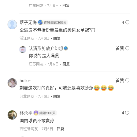
广东网友
7月6日
回复
落子无悔
4
全满贯不包括份量最重的奥运女单冠军？
浙江网友
7月6日
回复
认清形势放弃幻想
首赞
你说的是大满贯
江苏网友
7月6日
回复
hello~
首赞
蒯曼这次打的真好，可我还是喜欢莎莎
河北网友
7月6日
回复
林永平
4
国内球员不敢赢孙
西班牙网友
7月6日
回复