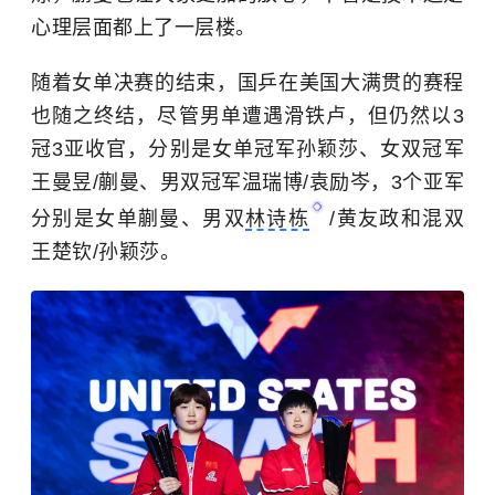
心理层面都上了一层楼。
随着女单决赛的结束，国乒在美国大满贯的赛程
也随之终结，尽管男单遭遇滑铁卢，但仍然以3
冠3亚收官，分别是女单冠军孙颖莎、女双冠军
王曼昱/蒯曼、男双冠军温瑞博/
袁励岑
，3个亚军
分别是女单蒯曼、男双
林诗栋
/黄友政和混双
王楚钦/孙颖莎。