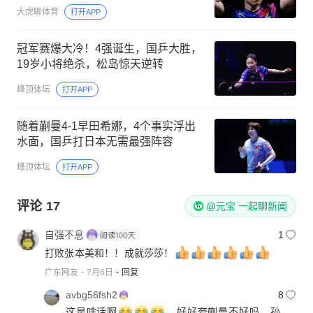
大虎聊体育
打开APP
冠军赛爆大冷！4强诞生，国乒大胜，
19岁小将绝杀，松岛惊天逆转
峰顶体坛
打开APP
随着蒯曼4-1早田希娜，4个事实浮出
水面，国乒打日本无需最强阵容
峰顶体坛
打开APP
评论
17
@元宝 一起聊新闻
自强不息
1
打败张本美和！！成就莎莎！
广东网友
7月6日
回复
avbg56fsh2
8
这是啥话啊
，好好夸蒯曼不好吗，孙