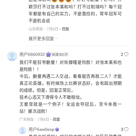
颖莎打不过张本美和吗？打不过削球吗？每个冠
军都是有自己的实力，不是靠捡的，常年冠军可
不是机会说
山东网友
7月6日
回复
展开更多回复
用户6660932
2
我们不能狂夸蒯曼！对佐滕曈是险胜！对张本美和也
是险胜！！
今后，蒯曼再遇二人交战，看看能否再胜二人？才能
真正论英雄。有时候场上比赛状态好，会有超出预期
的成绩。但是，回复正常后，
技术心态又下滑得令人不敢相信。
王曼昱就是一个例子！全运会夺冠后，至今未胜一
站！屡次战败！
广东网友
7月6日
回复
用户6aw0esp
3