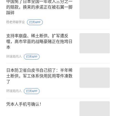
中国免了日本全国一年收入三分之一
的赔款，换来的承诺正在被右翼一脚
踩碎
杨老师聊学业
打开APP
支持率崩盘、稀土断供、扩军遭反
噬，高市早苗的战略豪赌正在拖垮日
本
环球局内人
打开APP
日本防卫省白皮书自己招了：半年稀
土断供，军工体系快用民用零件凑数
了
环球局内人
打开APP
凭本人手机号确认！