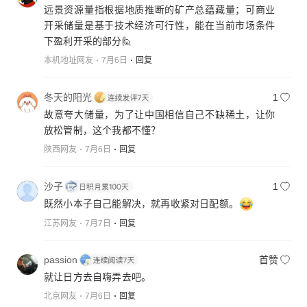
远景资源量指根据地质推断的矿产总蕴藏量；可商业
开采储量是基于技术经济可行性，能在当前市场条件
下盈利开采的部分🙋
本机地址网友
7月6日
回复
冬天的阳光
1
故意夸大储量，为了让中国相信自己不缺稀土，让你
放松管制，这个我都不懂？
陕西网友
7月6日
回复
沙子
1
既然小本子自己能解决，就再收紧对日配额。
江苏网友
7月7日
回复
passion
首赞
就让日方去自嗨弄去吧。
北京网友
7月6日
回复