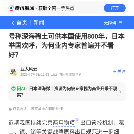
· 获取全网一手热点
打开
首页
新闻
无障碍
号称深海稀土可供本国使用800年，日本
举国欢呼，为何业内专家普遍并不看
好？
亚太风云
关注
2026年7月6日11:53
山西
国际领域创作者
问AI
·
日本深海稀土资源为何被专家视为商业开采不现
实？
作者声明：该文章由AI辅助创作
近期我国持续完善
两用物项
出口管控机制，稀
土、镓、锗等关键战略原料出口规范进一步细