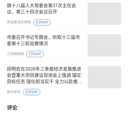
旗十八届人大常委会第37次主任会
议、第三十四次会议召开
伊金霍洛新闻网
打开APP
市委召开书记专题会，听取十三届市
委第十三轮巡察情况
江海明珠网
打开APP
邱明宏在2026年三季度经济发展推进
会暨重大项目建设现场会上强调 锚定
目标任务 强化担当实干 全力以赴推动
经济高质量发展
梧州发布
打开APP
评论