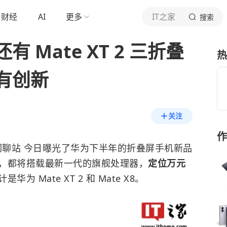
财经
AI
更多
IT之家
搜索
 Mate XT 2 三折叠
热
有创新
关注
作
@数码闲聊站 今日曝光了华为下半年的折叠屏手机新品
，都将搭载最新一代的旗舰处理器，
定位万元
 Mate XT 2 和 Mate X8。