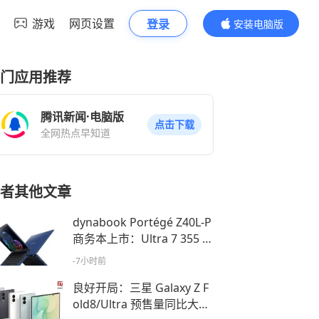
游戏
网页设置
登录
安装电脑版
内容更精彩
门应用推荐
腾讯新闻·电脑版
点击下载
全网热点早知道
者其他文章
dynabook Portégé Z40L-P
商务本上市：Ultra 7 355 款
17999 元
-7小时前
良好开局：三星 Galaxy Z F
old8/Ultra 预售量同比大增