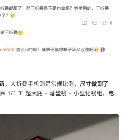
新
，大折叠手机则是常规比例，
尺寸做到了
1/1.3" 超大底 + 潜望镜 + 小型化镜组，
电