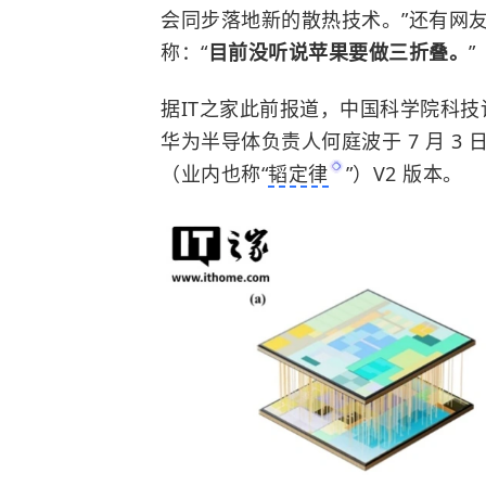
会同步落地新的散热技术。”还有网
称：“
目前没听说苹果要做三折叠。
”
据IT之家此前报道，
中国科学院
科技
华为半导体负责人何庭波于 7 月 
（业内也称“
韬定律
”）V2 版本。