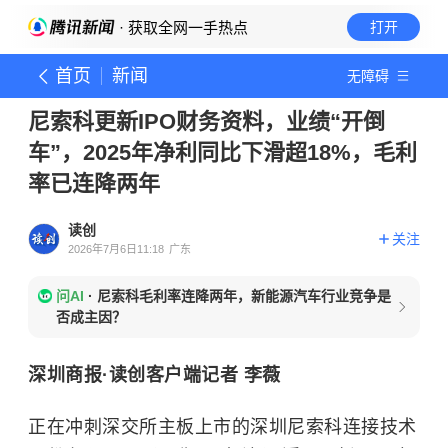
· 获取全网一手热点
打开
首页
新闻
无障碍
尼索科更新IPO财务资料，业绩“开倒
车”，2025年净利同比下滑超18%，毛利
率已连降两年
读创
关注
2026年7月6日11:18
广东
问AI
·
尼索科毛利率连降两年，新能源汽车行业竞争是
否成主因？
深圳商报·读创客户端记者 李薇
正在冲刺深交所主板上市的深圳尼索科连接技术