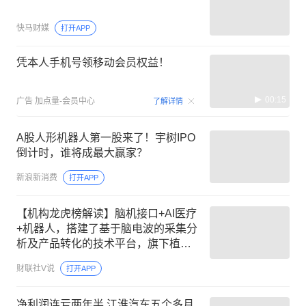
快马财媒
打开APP
凭本人手机号领移动会员权益！
00:15
广告
加点量-会员中心
了解详情
A股人形机器人第一股来了！宇树IPO
倒计时，谁将成最大赢家？
新浪新消费
打开APP
【机构龙虎榜解读】脑机接口+AI医疗
+机器人，搭建了基于脑电波的采集分
析及产品转化的技术平台，旗下植入
式闭环神经刺激器系统，系脑机接口
财联社V说
打开APP
技术应用之一，机构大额净买入这家
公司
净利润连亏两年半 江淮汽车五个多月