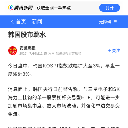
· 获取全网一手热点
打开
首页
新闻
无障碍
韩国股市跳水
安徽商报
关注
2026年7月6日11:15
河南
安徽商报官方账号
今日盘中，韩国KOSPI指数跌幅扩大至3%，早盘一
度涨近3%。
消息面上，韩国央行日前警告称，与
三星电子
和SK
海力士挂钩的单一股票杠杆交易型ETF，可能进一步
加剧市场集中度、放大市场波动，并强化单边交易资
金流。