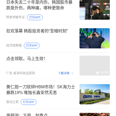
日本失去二十年是内伤，韩国股市暴
跌是外伤，两种痛，哪种更致命
杨老师聊学业
打开APP
狂欢落幕 韩股投资者的“至暗时刻”
经济观察报
打开APP
点击领取，马上生效！
00:09
广告
易泽科技运营商
了解详情
黄仁勋一刀砍碎HBM市场！SK海力士
暴跌19% 唯独长鑫安然无恙
驱动之家
打开APP
周预测：下周，划重点