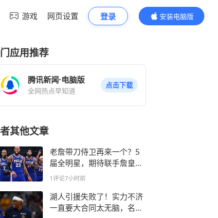
游戏
网页设置
登录
安装电脑版
内容更精彩
门应用推荐
腾讯新闻·电脑版
点击下载
全网热点早知道
者其他文章
老詹带刀侍卫再来一个？5
届全明星，期待联手詹皇完
成最后一舞！
1评论
7小时前
湖人引援失败了！实力不济
一直要大合同太无脑，名