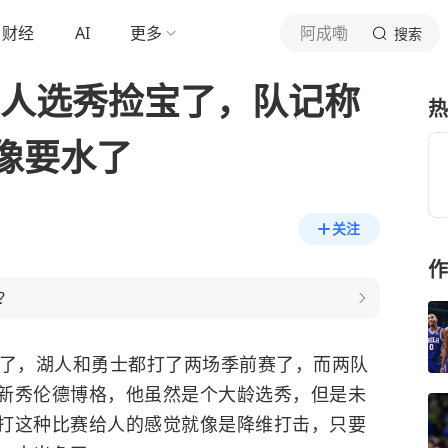
财经
AI
更多
阿成嘞
搜索
湖人选秀捡宝了，队记称
热
像要水了
关注
作
？
间了，
湖人
和
勇士
都打了两场季前赛了，而两队
新秀伦德博格，他虽然是个大龄选秀，但是未
打这种比赛给人的感觉就像是降维打击，只要