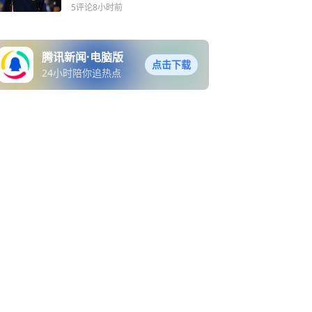
宿：下个施罗德
5评论
8小时前
腾讯新闻·电脑版
点击下载
24小时陪你追热点