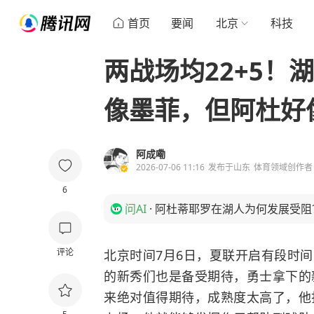
首页
要闻
北京
科技
两战场均22+5！
像墨菲，但阿杜好
阿成嘞
2026-07-06 11:16
发布于
山东
体育领域创作者
6
问AI
·
阿杜蒂耶罗在湖人为何发展受阻
评论
北京时间7月6日，夏联开启有段时
的新秀们也是备受期待，勇士拿下的
来绝对值得期待，成熟度太高了，他