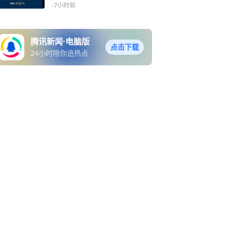
-7小时前
腾讯新闻·电脑版
点击下载
24小时陪你追热点