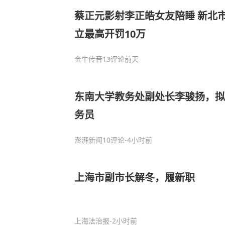
蔡正元影射李正皓女友陪睡 新北
立最高开罚10万
金牛传音
13评论
前天
东南大学教务处副处长李骏扬，拟
务员
澎湃新闻
10评论
-4小时前
上海市副市长解冬，履新职
上海法治报
-2小时前