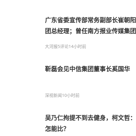
广东省委宣传部常务副部长崔朝阳
团总经理；曾任南方报业传媒集团
电影局局长等职务
大河报
5评论
14小时前
靳磊会见中信集团董事长奚国华
深视新闻
10小时前
吴乃仁拘提不到去健身，柯文哲：
怎能比？