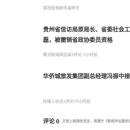
郭茂辰海峡传真
昨天
贵州省信访局原局长、省委社会
磊，被撤销省政协委员资格
黄河新闻网吕梁
4评论
-2小时前
华侨城旅发集团副总经理冯振中接
经理人杂志
2评论
15小时前
评论
0
文明上网理性发言，请遵守
《新闻评论服务