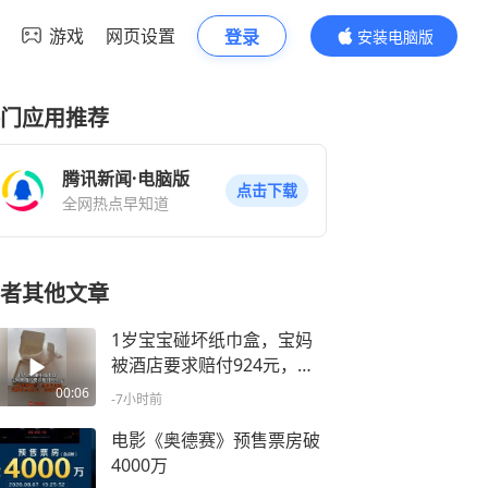
游戏
网页设置
登录
安装电脑版
内容更精彩
门应用推荐
腾讯新闻·电脑版
点击下载
全网热点早知道
者其他文章
1岁宝宝碰坏纸巾盒，宝妈
被酒店要求赔付924元，三
亚涉事酒店：系骨瓷定制，
00:06
-7小时前
采购价为462元，可退还差
价
电影《奥德赛》预售票房破
4000万