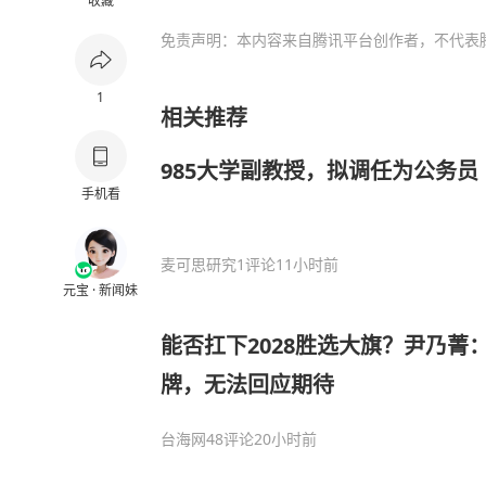
收藏
免责声明：本内容来自腾讯平台创作者，不代表
1
相关推荐
985大学副教授，拟调任为公务员
手机看
麦可思研究
1评论
11小时前
元宝 · 新闻妹
能否扛下2028胜选大旗？尹乃菁
牌，无法回应期待
台海网
48评论
20小时前