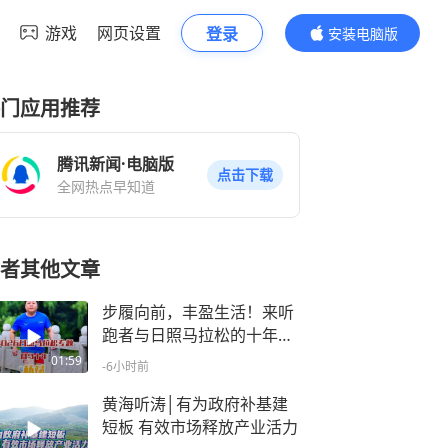
游戏
网页设置
登录
安装电脑版
内容更精彩
门应用推荐
腾讯新闻·电脑版
点击下载
全网热点早知道
者其他文章
步履向前，丰盈生活！来听
跑者与日照马拉松的十年故
事
01:59
-6小时前
黄海听涛│有为政府补基建
短板 有效市场释放产业活力