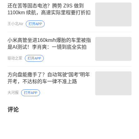
还在苦等固态电池？腾势 Z9S 做到
1100km 续航，高速实际里程要打折扣
王小北Air
打开APP
小米高管坐进160km/h爆胎的车里被指
是AI测试！李肖爽：一镜到底全实拍
驱动之家
打开APP
方向盘能撒手了？自动驾驶“国考”明年
开考，不达标的车一律不准上路
大河报
打开APP
评论