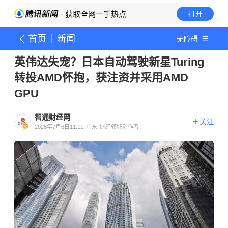
· 获取全网一手热点
打开
首页
新闻
无障碍
英伟达失宠？日本自动驾驶新星Turing
转投AMD怀抱，获注资并采用AMD
GPU
智通财经网
关注
2026年7月6日11:11
广东
财经领域创作者