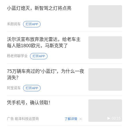
小蓝灯熄灭，新智驾之灯将点亮
禾颜阅车
打开APP
沃尔沃宣布放弃激光雷达，给老车主
每人赔1800欧元，马斯克笑了
杨老师聊学业
打开APP
75万辆车亮过的“小蓝灯”，为什么一夜
消失？
阿宝说车
打开APP
凭手机号，确认领取！
00:15
广告
易泽科技运营商
了解详情