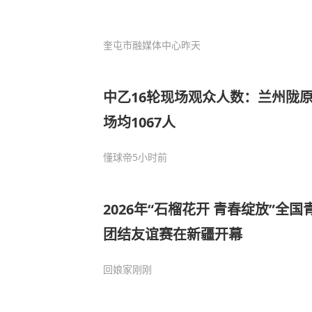
奎屯市融媒体中心
昨天
中乙16轮现场观众人数：兰州陇原
场均1067人
懂球帝
5小时前
2026年“石榴花开 青春绽放”全
团结友谊赛在新疆开幕
回娘家
刚刚