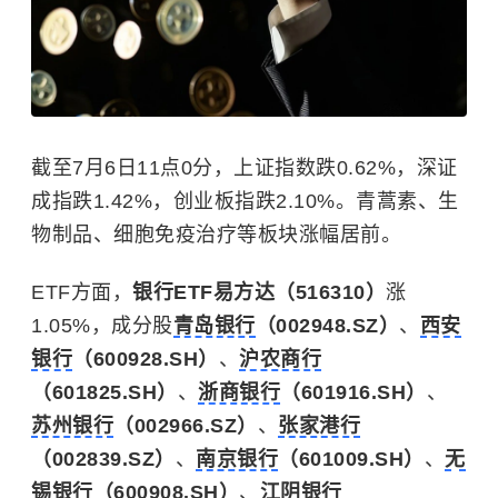
截至7月6日11点0分，上证指数跌0.62%，深证
成指跌1.42%，创业板指跌2.10%。青蒿素、生
物制品、细胞免疫治疗等板块涨幅居前。
ETF方面，
银行ETF易方达（516310）
涨
1.05%，成分股
青岛银行
（002948.SZ）
、
西安
银行
（600928.SH）
、
沪农商行
（601825.SH）
、
浙商银行
（601916.SH）
、
苏州银行
（002966.SZ）
、
张家港行
（002839.SZ）
、
南京银行
（601009.SH）
、
无
锡银行
（600908.SH）
、
江阴银行