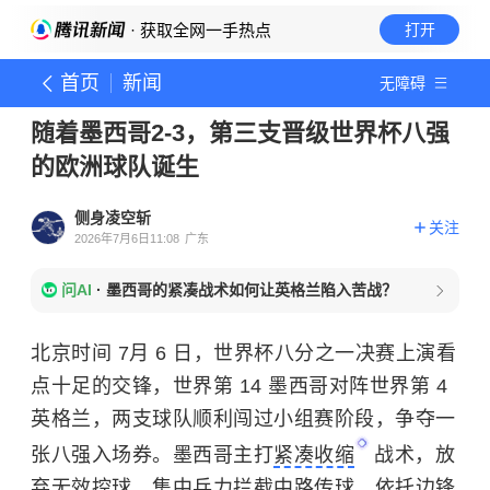
· 获取全网一手热点
打开
首页
新闻
无障碍
随着墨西哥2-3，第三支晋级世界杯八强
的欧洲球队诞生
侧身凌空斩
关注
2026年7月6日11:08
广东
问AI
·
墨西哥的紧凑战术如何让英格兰陷入苦战？
北京时间 7月 6 日，世界杯八分之一决赛上演看
点十足的交锋，世界第 14 墨西哥对阵世界第 4
英格兰，两支球队顺利闯过小组赛阶段，争夺一
张八强入场券。墨西哥主打
紧凑收缩
战术，放
弃无效控球，集中兵力拦截中路传球，依托边锋