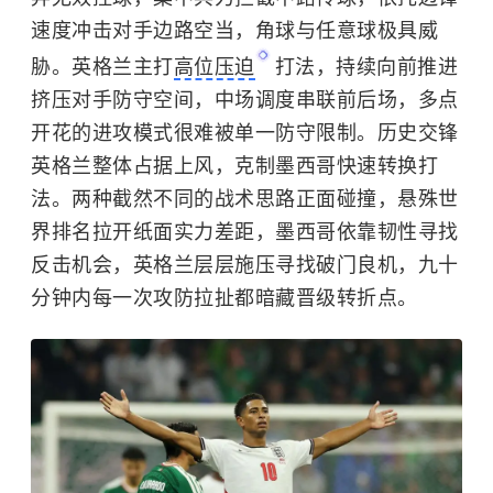
速度冲击对手边路空当，
角球
与
任意球
极具威
胁。英格兰主打
高位压迫
打法，持续向前推进
挤压对手防守空间，中场调度串联前后场，多点
开花的进攻模式很难被单一防守限制。历史交锋
英格兰整体占据上风，克制墨西哥快速转换打
法。两种截然不同的战术思路正面碰撞，悬殊世
界排名拉开纸面实力差距，墨西哥依靠韧性寻找
反击机会，英格兰层层施压寻找破门良机，九十
分钟内每一次攻防拉扯都暗藏晋级转折点。