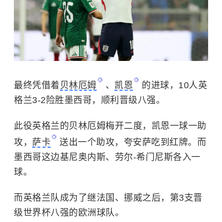
最终凭借着
贝林厄姆
、
凯恩
的进球，10人英
格兰3-2险胜墨西哥，顺利晋级八强。
此役英格兰的贝林厄姆梅开二度，凯恩一球一助
攻，
萨卡
送出一个助攻，夸安萨吃到红牌。而
墨西哥这边基尼奥内斯、劳尔-希门尼斯各入一
球。
而英格兰队成为了继法国、挪威之后，第3支晋
级世界杯八强的欧洲球队。