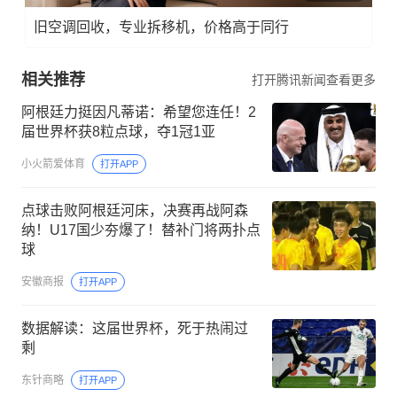
旧空调回收，专业拆移机，价格高于同行
相关推荐
打开腾讯新闻查看更多
阿根廷力挺因凡蒂诺：希望您连任！2
届世界杯获8粒点球，夺1冠1亚
小火箭爱体育
打开APP
点球击败阿根廷河床，决赛再战阿森
纳！U17国少夯爆了！替补门将两扑点
球
安徽商报
打开APP
数据解读：这届世界杯，死于热闹过
剩
东针商略
打开APP