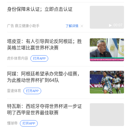
身份保障未认证；立即点击认证
00:07
广告
鼎立健康小助手
了解详情
塔皮亚：有人引导舆论反阿根廷；胜
英格兰堪比赢世界杯决赛
虎扑体育内容
打开APP
阿媒：阿根廷希望承办完整小组赛，
为此推动世界杯扩到64队
雷速体育
打开APP
特瓦斯：西班牙夺得世界杯进一步证
明了西甲是世界最佳联赛
懂球帝
打开APP