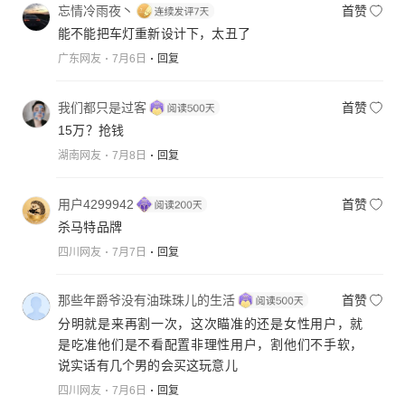
忘情冷雨夜丶
首赞
能不能把车灯重新设计下，太丑了
广东网友
7月6日
回复
我们都只是过客
首赞
15万？抢钱
湖南网友
7月8日
回复
用户4299942
首赞
杀马特品牌
四川网友
7月7日
回复
那些年爵爷没有油珠珠儿的生活
首赞
分明就是来再割一次，这次瞄准的还是女性用户，就
是吃准他们是不看配置非理性用户，割他们不手软，
说实话有几个男的会买这玩意儿
四川网友
7月6日
回复