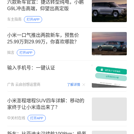
六款新车官宣：捷达转型纯电，小鹏
G9L冲击高端，仰望出高定版
车主指南
打开APP
小米一口气推出两款新车，预售价
25.99万到29.99万，你喜欢哪款？
拙言
打开APP
输入手机号：一键认证
00:15
广告
云启创想运营商
了解详情
小米澎程增程SUV四车详解：移动的
家终于让小米造出来了？
中关村在线
打开APP
新车：比亚迪大汉续航1008km；极氪