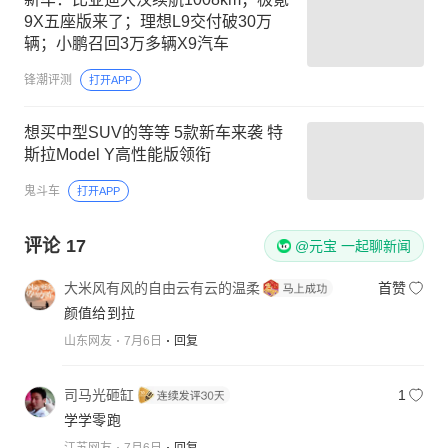
9X五座版来了；理想L9交付破30万
辆；小鹏召回3万多辆X9汽车
锋潮评测
打开APP
想买中型SUV的等等 5款新车来袭 特
斯拉Model Y高性能版领衔
鬼斗车
打开APP
评论
17
@元宝 一起聊新闻
大米风有风的自由云有云的温柔
首赞
颜值给到拉
山东网友
7月6日
回复
司马光砸缸
1
学学零跑
江苏网友
7月6日
回复