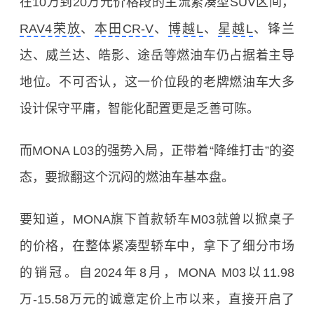
在10万到20万元价格段的主流紧凑型SUV区间，
RAV4荣放
、
本田CR-V
、
博越L
、
星越L
、锋兰
达、威兰达、皓影、途岳等燃油车仍占据着主导
地位。不可否认，这一价位段的老牌燃油车大多
设计保守平庸，智能化配置更是乏善可陈。
而MONA L03的强势入局，正带着“降维打击”的姿
态，要掀翻这个沉闷的燃油车基本盘。
要知道，MONA旗下首款轿车M03就曾以掀桌子
的价格，在整体紧凑型轿车中，拿下了细分市场
的销冠。自2024年8月，MONA M03以11.98
万-15.58万元的诚意定价上市以来，直接开启了