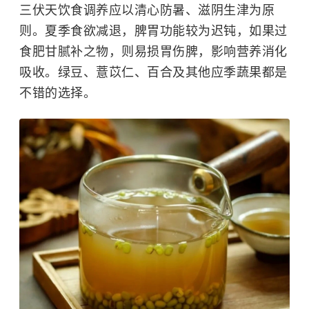
三伏天饮食调养应以清心防暑、滋阴生津为原
则。夏季食欲减退，脾胃功能较为迟钝，如果过
食肥甘腻补之物，则易损胃伤脾，影响营养消化
吸收。绿豆、薏苡仁、百合及其他应季蔬果都是
不错的选择。