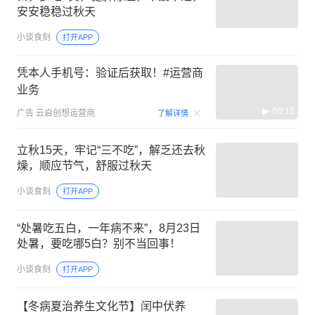
安安稳稳过秋天
小谈食刻
打开APP
凭本人手机号：验证后获取！#运营商
业务
00:15
广告
云启创想运营商
了解详情
立秋15天，牢记“三不吃”，解乏还去秋
燥，顺应节气，舒服过秋天
小谈食刻
打开APP
“处暑吃五白，一年病不来”，8月23日
处暑，要吃哪5白？别不当回事！
小谈食刻
打开APP
【冬病夏治养生文化节】闰中伏养