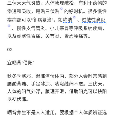
三伏天天气炎热，人体腠理疏松，有利于药物的
渗透和吸收，是贴
三伏贴
的好时机。很多慢性
疾病都可以“冬病夏治”，如
哮喘
、
过敏性鼻炎
、
慢性支气管炎
、小儿感冒等呼吸系统疾病，
以及虚寒性胃痛、关节炎、肾虚腰痛等。
02
宜晒背“借阳”
秋冬季寒邪、湿邪潜伏体内，部分人会时常感到
腰酸背痛、手足冰凉、咳嗽缠绵不愈。三伏天，
人体的阳气外浮，腠理开泄，借助阳光可以扶阳
以祛伏邪。
晒背养生不是人人适用，要根据个人体质辨证选