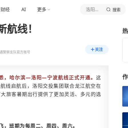
财经
AI
更多
洛阳交警
搜索
新航线！
热
关注
通警察支队官方账号
作
获悉，哈尔滨—洛阳—宁波航线正式开通。
这
州航线启航后，洛阳交投集团联合龙江航空在
广大旅客暑期出行提供了更加灵活、多元的选
执飞，班期为每周二、周四、周六。