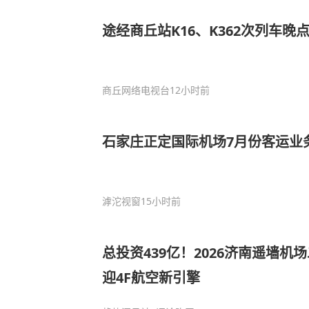
途经商丘站K16、K362次列车
商丘网络电视台
12小时前
石家庄正定国际机场7月份客运业
滹沱视窗
15小时前
总投资439亿！2026济南遥墙机
迎4F航空新引擎