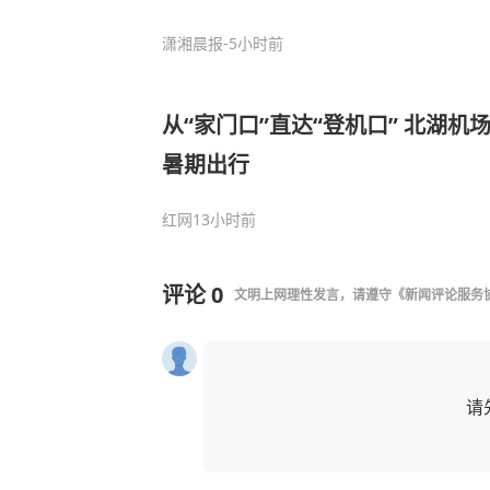
潇湘晨报
-5小时前
从“家门口”直达“登机口” 北湖
暑期出行
红网
13小时前
评论
0
文明上网理性发言，请遵守
《新闻评论服务
请