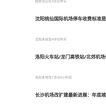
趋势洞见社
3评论
昨天
沈阳桃仙国际机场停车收费标准是
沈阳本地宝
4评论
昨天
洛阳火车站/龙门高铁站/北郊机
洛阳本地宝
1评论
8小时前
长沙机场改扩建最新进展：年底竣