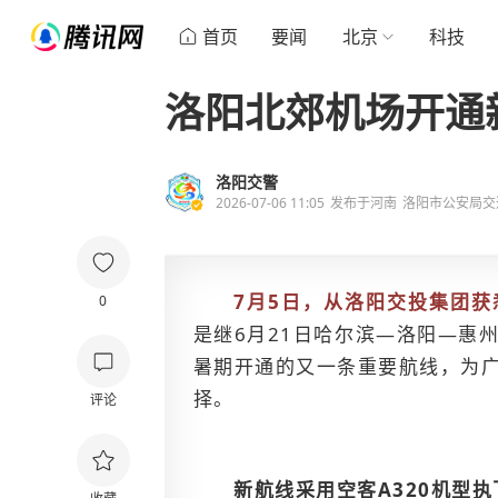
首页
要闻
北京
科技
洛阳北郊机场开通
洛阳交警
2026-07-06 11:05
发布于
河南
洛阳市公安局交
7月5日，从洛阳交投集团
0
是继6月21日哈尔滨—洛阳—惠
暑期开通的又一条重要航线，为
择。
评论
新航线采用空客A320机型