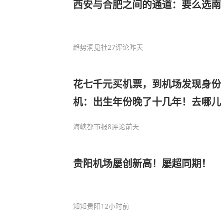
西安与合肥之间的通道：要么选南
趋势洞见社
27评论
昨天
花七千元买机票，到机场发现身
机：出生年份晚了十几年！去哪儿
海峡都市报
8评论
前天
贵阳机场屡创新高！屡超同期！
知知贵阳
12小时前