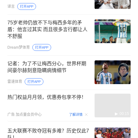
译言
打开APP
75岁老帅仍放不下与梅西多年的矛
盾：他言过其实 而且很多言行都让人
不舒服
Dream梦体育
打开APP
记者：为了不让梅西分心，世界杯期
间豪尔赫刻意隐瞒病情细节
雷速体育
打开APP
热门权益月月领，优惠券包享不停！
00:15
广告
加点量会员中心
了解详情
五大联赛不败夺冠有多难？历史仅此7
队！