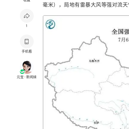
收藏
毫米），局地有雷暴大风等强对流天
1
手机看
元宝 · 新闻妹