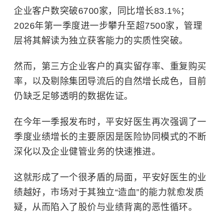
企业客户数突破6700家，同比增长83.1%；
2026年第一季度进一步攀升至超7500家，管理
层将其解读为独立获客能力的实质性突破。
然而，第三方企业客户的真实留存率、重复购买
率，以及剔除集团导流后的自然增长成色，目前
仍缺乏足够透明的数据佐证。
在今年一季报发布时，平安好医生再次强调了一
季度业绩增长的主要原因是医险协同模式的不断
深化以及企业健管业务的快速推进。
这就形成了一个很矛盾的局面，平安好医生的业
绩越好，市场对于其独立“造血”的能力就愈发质
疑，从而陷入了股价与业绩背离的恶性循环。