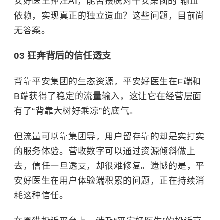
安好医生押注AI，能否摆脱对平安集团的“输血”
依赖，实现真正的独立造血？这些问题，目前尚
无答案。
03 狂奔背后的信任透支
背靠平安集团的生态资源，平安好医生在F端和
B端获得了稳定的流量输入，这让它在经营层面
有了“背靠大树好乘凉”的底气。
但流量可以靠集团导，用户留存靠的却是实打实
的服务体验。营收数字可以通过资源倾斜做上
去，信任一旦透支，却很难修复。遗憾的是，平
安好医生在用户体验端积累的问题，正在持续消
耗这种信任。