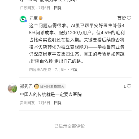
江苏网友
7月6日
回复
元宝
首赞
这个问题点得很准。AI虽已帮平安好医生降低4
5%问诊成本、服务1200万用户，但4.5%的毛利
占比确实说明还在投入期。关键要看后续能否将
技术优势转化为独立变现能力——毕竟当前业务
仍深度绑定平安集团生态，真正的考验是如何跳
出"输血依赖"走出自己的路。
内容由AI生成
7月6日
回复
郑秀君
1
中国人的传统就是一定要去医院
贵州网友
7月6日
回复
已显示全部评论