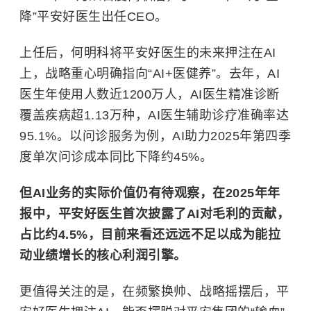
降”平安好医生出任CEO。
上任后，何明科将平安好医生的未来押注在AI
上，战略重心明确指向“AI+医健养”。去年，AI
医生年使用人数近1200万人，AI医生精准诊断
覆盖疾病超1.13万种，AI医生辅助诊疗准确率达
95.1%。以问诊服务为例，AI助力2025年第四季
度单次问诊成本同比下降约45%。
但AI业务的实际价值仍有待观察，在2025年年
报中，平安好医生首次披露了AI对毛利的贡献，
占比约4.5%，目前来看还远远不足以成为能拉
动业绩增长的核心利润引擎。
更值得关注的是，在频繁换帅、战略摇摆后，平