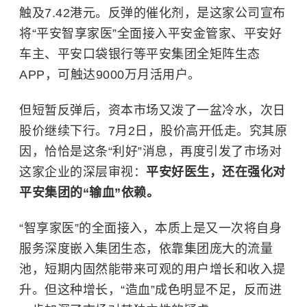
触及7.42港元。反弹的催化剂，是这家公司宣布
将“平安智享家医”全面接入平安金管家、平安好
车主、平安口袋银行等平安集团全矩阵生态
APP，可触达9000万月活用户。
但短暂反弹后，资本市场又泼了一盆冷水，次日
股价继续下行。7月2日，股价高开低走。究其原
因，恰恰是这条“利好”消息，再度引发了市场对
这家企业的深层审视：
平安好医生，还在强化对
平安集团的“输血”依赖。
“智享家医”的全面接入，本质上是又一次将自身
服务深度嵌入集团生态，依靠集团庞大的流量
池，短期内固然能带来可观的用户增长和收入提
升。但这种增长，“造血”成色明显不足，反而进