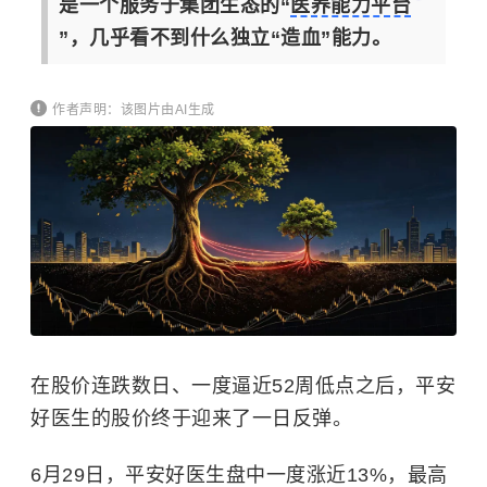
是一个服务于集团生态的“
医养能力平台
”，几乎看不到什么独立“造血”能力。
作者声明：该图片由AI生成
在股价连跌数日、一度逼近52周低点之后，平安
好医生的股价终于迎来了一日反弹。
6月29日，平安好医生盘中一度涨近13%，最高