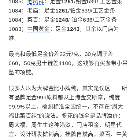
1085；
老凤祥
：足金
1261
/铂金639/ 工艺金条
1084；老庙：足金
1261
/铂金639/工艺金条
1084；菜百：足金
1248
/ 铂金636/工艺金条
1083；
中国黄金
：足金
1243
，其余以门店为
准。
最高和最低足金价差22元/克，30克镯子差
660，50克男士链差1100，这钱够再买条带小吊
坠的项链。
很多人以为大牌金比小牌纯，其实是误区——所
有品牌足金999原料都从上海金交所拿，纯度
99.9%以上，检测标准全国统一，不存在"周大
福比菜百纯"的说法。多花的钱全是品牌溢价：
周大福、周生生这种港资，门店租金、明星代
言、设计研发摊销高，挂牌自然高；菜百、中黄