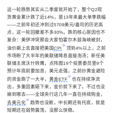
这一轮跌势其实从二季度就开始了，整个Q2现
货黄金累计跌了近14%，是13年来最大单季跌幅
——之前年初还冲到过5709美元/盎司的历史高
点，这一轮回撤差不多30%。跌的核心原因也不
复杂：美伊冲突那会大家怕
霍尔木兹海峡
被封，
油价飙上去直接把美国
CPI
顶到4%以上，之前
市场盼了大半年的美联储降息直接泡汤；新任美
联储主席沃什转鹰，点阵图19个投票委员里9个
预计年底前要加息，美元走强，之前炒黄金避险
的资金跑了一大半，
黄金ETF
也在持续净流
出，多重因素砸下来，金价就下来了。不过也没
崩到哪去——全球央行这几年一直在持续购金，
去美元化
趋势也没断，中长期还有托底，就是
短期还在弱势震荡，没那么快稳。