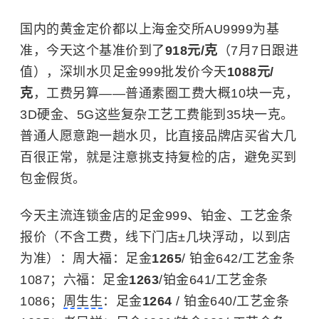
国内的黄金定价都以上海金交所AU9999为基
准，今天这个基准价到了
918元/克
（7月7日跟进
值），深圳水贝足金999批发价今天
1088元/
克
，工费另算——普通素圈工费大概10块一克，
3D硬金、5G这些复杂工艺工费能到35块一克。
普通人愿意跑一趟水贝，比直接品牌店买省大几
百很正常，就是注意挑支持复检的店，避免买到
包金假货。
今天主流连锁金店的足金999、铂金、工艺金条
报价（不含工费，线下门店±几块浮动，以到店
为准）：周大福：足金
1265
/ 铂金642/工艺金条
1087；六福：足金
1263
/铂金641/工艺金条
1086；
周生生
：足金
1264
/ 铂金640/工艺金条