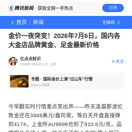
· 获取全网一手热点
打开
首页
新闻
无障碍
金价一夜突变！2026年7月6日，国内各
大金店品牌黄金、足金最新价格
亿点点财识
关注
2026年7月6日11:01
山东
专题
·
国际金价上演“过山车”行情
1895.1万
阅读
今早翻实时行情差点笑出声——昨天凌晨那波伦
敦金还在3948美元/盎司晃，等白天开盘直接弹
到4174，上金所AU9999也到了910.6元/克，品