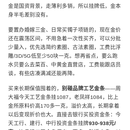
金是国资背景，走薄利多销，所以挂牌低，金本
身半毛差别没有。
要置办婚嫁三金、日常买镯子项链的，现在金价
还在震荡区间，不用急着一次性买齐，可以分批
少量入，优先选简约素圈、古法素圈，工费比浮
雕/3D/5G低至少50块一克。想再省点，要么跑
水贝要么去菜百、中黄金直营店，工费能跟店员
谈，有些店凑满减还能再降。
买来长期保值囤着的，
别碰品牌工艺金条
——周
大福今天工艺金条挂1087，老凤祥1084，比上
金所原料价高170多一克，溢价太高，长期拿着
以后变现折价也大。直接去银行买投资金条：今
天工行、建行、中行投资金条挂牌
930-938元/