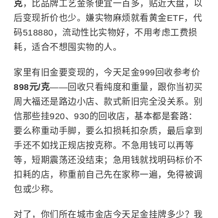
克
，比品牌工艺金条便宜一百多，贴近大盘，以
后变现折价也少。嫌实物麻烦就看黄金ETF，代
码518880，流动性比实物好，不用考虑工费损
耗，适合不想囤实物的人。
家里有旧金要变现的，今天足金999回收参考价
898元/克
——回收只看纯度和重量，跟你当初买
周大福还是路边小店、款式新旧完全没关系。别
信那些挂920、930的回收店，基本都是套路：
要么称重动手脚，要么扣损耗扣杂质，最后拿到
手还不如找正规店按克称。不急用钱可以再等
等，短期震荡还没结束；急用钱就找明码标价不
扣耗的店，称重前自己先在家称一遍，免得被调
包或少称。
对了，你们所在城市金店今天足金挂牌多少？我