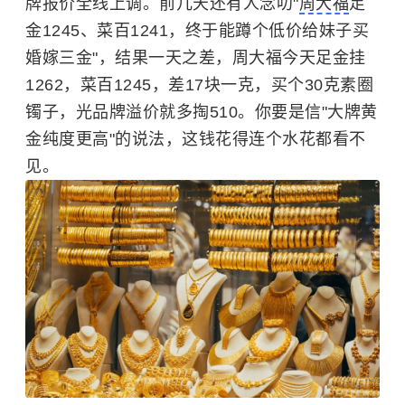
牌报价全线上调。前几天还有人念叨"
周大福
足
金1245、菜百1241，终于能蹲个低价给妹子买
婚嫁三金"，结果一天之差，周大福今天足金挂
1262，菜百1245，差17块一克，买个30克素圈
镯子，光品牌溢价就多掏510。你要是信"大牌黄
金纯度更高"的说法，这钱花得连个水花都看不
见。