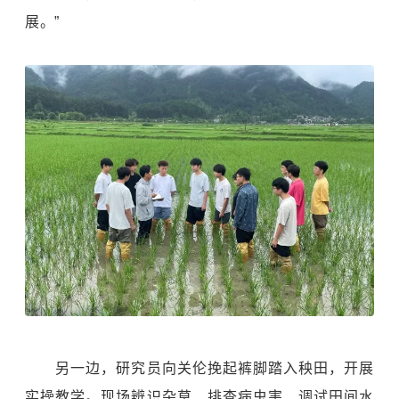
展。”
另一边，研究员向关伦挽起裤脚踏入秧田，开展
实操教学。现场辨识杂草、排查病虫害、调试田间水