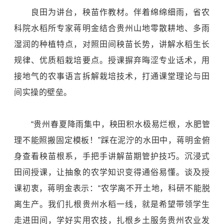
良田为讲台，秧苗作教材。伴着绵绵细雨，省农
科院水稻所专家蒋明金结合贵州山地零散耕地、多雨
湿润的种植特点，对照田间秧苗长势，讲解水稻生长
规律、优质稻栽培要点。授课摒弃晦涩专业话术，用
接地气的农事语言拆解栽培技术，打通课堂理论与田
间实操的壁垒。
“贵州春夏降雨集中，秧田积水极易烂根，水肥管
理不能照搬固定模板！”踩在泥泞的水田中，蒋明金俯
身查看秧苗根系，手把手讲解苗期管护技巧。沉浸式
田间授课，让抽象的农学知识变得通俗易懂。谈及授
课初衷，蒋明金表示：“农学离不开土地，科研不能脱
离生产。我们扎根贵州水稻一线，就是希望带领学生
走进田间，学好实用农技，扎根乡土服务贵州农业发