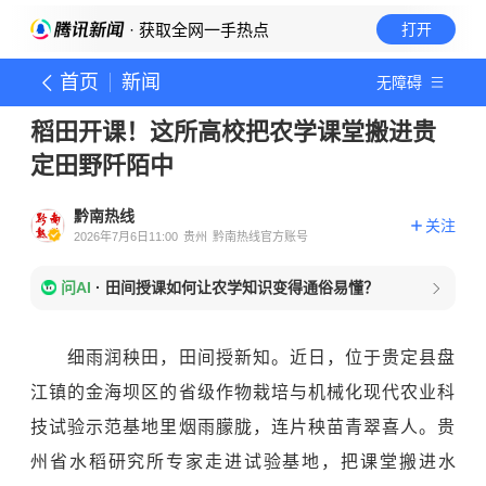
· 获取全网一手热点
打开
首页
新闻
无障碍
稻田开课！这所高校把农学课堂搬进贵
定田野阡陌中
黔南热线
关注
2026年7月6日11:00
贵州
黔南热线官方账号
问AI
·
田间授课如何让农学知识变得通俗易懂？
细雨润秧田，田间授新知。近日，位于贵定县盘
江镇的金海坝区的省级作物栽培与机械化现代农业科
技试验示范基地里烟雨朦胧，连片秧苗青翠喜人。贵
州省水稻研究所专家走进试验基地，把课堂搬进水