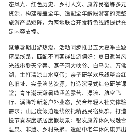
态风光、红色历史、乡村人文、康养民宿等多元
资源，构建覆盖全年、适配全年龄段游客的完整
旅游产品矩阵，为两地联合开发特色线路提供充
足内容支撑。
聚焦暑期出游热潮，活动同步推出五大夏季主题
精品线路，匹配不同客群出游偏好：夏日避暑风
光线串联
天堂寨
、
燕子河大峡谷
、
白马尖
、
万佛
湖
，主打清凉山水度假；亲子研学欢乐线整合红
色旧址、实景演艺资源，打造沉浸式红色研学课
堂；青年潮玩避暑线涵盖露营、漂流、航空飞
行、溪降等新潮户外业态，契合年轻人社交体验
需求；山居度假逍遥线依托精品民宿集群，打造
慢节奏深度旅居度假场景；银发康养休闲线融合
温泉、非遗、乡村采摘，适配中老年休闲康养出