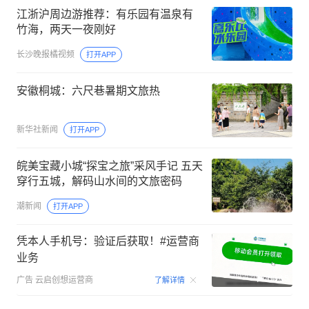
江浙沪周边游推荐：有乐园有温泉有
竹海，两天一夜刚好
长沙晚报橘视频
打开APP
安徽桐城：六尺巷暑期文旅热
新华社新闻
打开APP
皖美宝藏小城“探宝之旅”采风手记 五天
穿行五城，解码山水间的文旅密码
潮新闻
打开APP
凭本人手机号：验证后获取！#运营商
业务
00:15
广告
云启创想运营商
了解详情