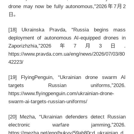
drone may now be fully autonomous,”2026年7月2
日。
[18] Ukrainska Pravda, “Russia begins mass
deployment of autonomous AI-equipped drones in
Zaporizhzhia,”2026年7月3日.
https://www.pravda.com.ua/eng/news/2026/07/03/80
42223/
[19] FlyingPenguin, “Ukrainian drone swarm AI
targets Russian uniforms,”2026.
https://www.flyingpenguin.com/ukrainian-drone-
swarm-ai-targets-russian-uniforms/
[20] Mezha, “Ukrainian defenders detect Russian
electronic warfare jamming,”2026.
https://mezha.net/eng/bukvy/59ab80cd_ukrainian_d