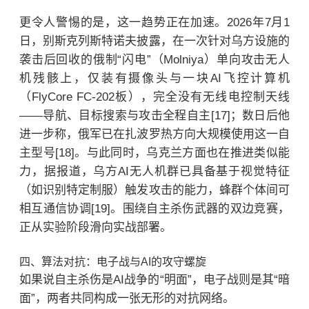
更令人警惕的是，这一趋势正在加速。2026年7月1
日，别斯克列斯特诺夫披露，在一次针对乌方设施的
袭击后回收的俄制“闪电”（Molniya）单向攻击无人
机残骸上，仅装有摄像头与一块AI飞控计算机
（FlyCore FC-202板），完全没有无线电控制天线
——导航、目标搜索与攻击全程自主[17]；数日后他
进一步称，俄军已在扎波罗热方向大规模使用这一自
主型号[18]。与此同时，乌克兰方面也在推进类似能
力，据报道，乌方AI无人机群已具备基于视觉特征
（如识别特定制服）触发攻击的能力，蜂群个体间可
相互通信协调[19]。围绕自主杀伤武器的双边竞赛，
正从实验阶段滑向实战部署。
四、算法对抗：电子战与AI的攻守螺旋
如果说自主杀伤是AI战争的“明面”，电子战则是其“暗
面”，两者共同构成一张无形的对抗网络。