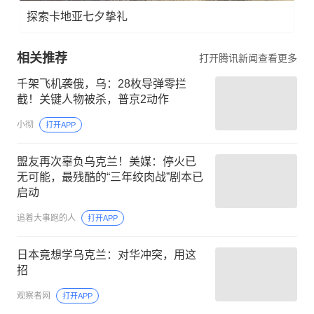
探索卡地亚七夕挚礼
相关推荐
打开腾讯新闻查看更多
千架飞机袭俄，乌：28枚导弹零拦
截！关键人物被杀，普京2动作
小彻
打开APP
盟友再次辜负乌克兰！美媒：停火已
无可能，最残酷的“三年绞肉战”剧本已
启动
追着大事跑的人
打开APP
日本竟想学乌克兰：对华冲突，用这
招
观察者网
打开APP