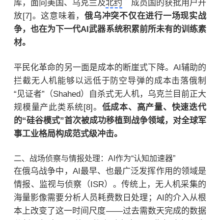
库，面向美国、乌克兰及
北约
成员国的获批用户开
放[7]。这意味着，
俄乌冲突不仅在进行一场现实战
争，也在为下一代AI武器系统积累前所未有的训练素
材。
平民化革命的另一面是成本的断崖式下降。AI辅助的
拦截无人机能够以远低于防空导弹的成本击落俄制
“见证者”（Shahed）自杀式无人机，乌克兰目前正大
规模量产此类系统[8]。
低成本、高产量、快速迭代
的“硅谷模式”首次被成功移植到战争领域，对全球军
事工业格局构成范式级冲击。
二、战场侦察与情报处理：AI作为“认知加速器”
在俄乌战争中，AI最早、也最广泛发挥作用的领域是
情报、监视与侦察（ISR）。传统上，无人机采集的
海量影像需要分析人员耗费数日处理；AI的介入从根
本上改变了这一时间尺度——过去需数天完成的数据