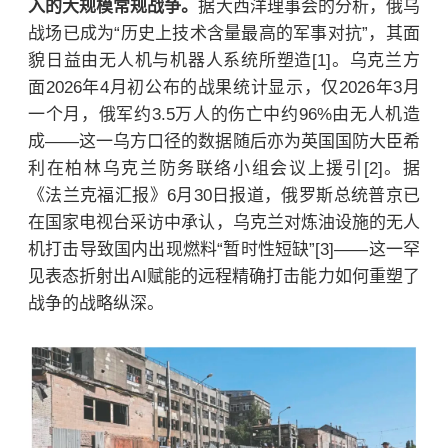
入的大规模常规战争。
据大西洋理事会的分析，俄乌
战场已成为“历史上技术含量最高的军事对抗”，其面
貌日益由无人机与机器人系统所塑造[1]。乌克兰方
面2026年4月初公布的战果统计显示，仅2026年3月
一个月，俄军约3.5万人的伤亡中约96%由无人机造
成——这一乌方口径的数据随后亦为英国国防大臣希
利在柏林乌克兰防务联络小组会议上援引[2]。据
《法兰克福汇报》6月30日报道，俄罗斯总统普京已
在国家电视台采访中承认，乌克兰对炼油设施的无人
机打击导致国内出现燃料“暂时性短缺”[3]——这一罕
见表态折射出AI赋能的远程精确打击能力如何重塑了
战争的战略纵深。