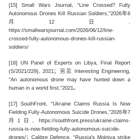
[15] Small Wars Journal, “Line Crossed? Fully
Autonomous Drones Kill Russian Soldiers,”2026年6
月12日.
https://smallwarsjournal.com/2026/06/12/line-
crossed-fully-autonomous-drones-kill-russian-
soldiers/
[16] UN Panel of Experts on Libya, Final Report
(S/2021/229), 2021；另见 Interesting Engineering,
“An autonomous drone may have hunted down a
human in a world first,”2021。
[17] SouthFront, “Ukraine Claims Russia Is Now
Fielding Fully-Autonomous Suicide Drones,”2026年7
月1日, https://southfront.press/ukraine-claims-
russia-is-now-fielding-fully-autonomous-suicide-
drones/；Calibre Defence, “Russia's Molniya strike