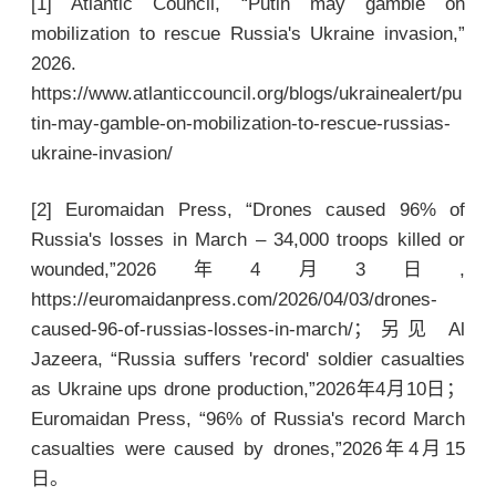
[1] Atlantic Council, “Putin may gamble on
mobilization to rescue Russia's Ukraine invasion,”
2026.
https://www.atlanticcouncil.org/blogs/ukrainealert/pu
tin-may-gamble-on-mobilization-to-rescue-russias-
ukraine-invasion/
[2] Euromaidan Press, “Drones caused 96% of
Russia's losses in March – 34,000 troops killed or
wounded,”2026年4月3日,
https://euromaidanpress.com/2026/04/03/drones-
caused-96-of-russias-losses-in-march/；另见 Al
Jazeera, “Russia suffers 'record' soldier casualties
as Ukraine ups drone production,”2026年4月10日；
Euromaidan Press, “96% of Russia's record March
casualties were caused by drones,”2026年4月15
日。