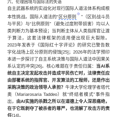
六、伦理困境与国际法的失语
自主武器系统的实战化对现行国际人道法体系构成根
本性挑战。国际人道法的“
区分原则
”（区别战斗员
与平民）与“比例原则”（避免过度附带损害）均以人
类判断力为基本预设；当判断主体从人类指挥官让渡
于算法，这套法律框架的适用便出现巨大裂隙。
2023年发表于《国际红十字评论》的研究已警告数
字化战场上区分原则的侵蚀[25]；2026年的法学预印
本进一步探讨了自主系统决策与国际人道法中因果关
系认定的冲突[26]。核心难题在于责任归属：
当AI系
统自主决定发起攻击并造成平民伤亡时，法律责任应
由部署系统的指挥官、开发算法的工程师，还是作出
采购决策的政治领导人承担？
牛津大学伦理学者塔代
奥（Mariarosaria Taddeo）就“终结者模式”事件指
出，
由AI实施的杀戮之所以在道德上令人深恶痛绝，
在于它既剥夺了被杀者的尊严，也消解了攻击方的责
任
[14]。