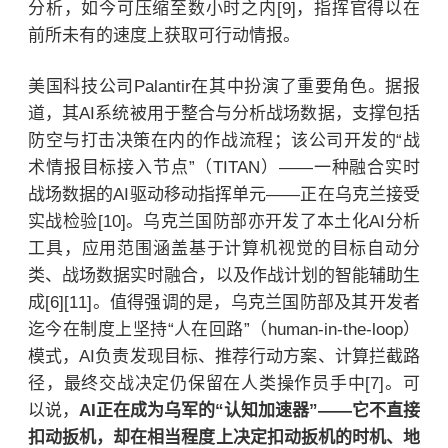
分析，如今可压缩至数小时之内[9]，指挥官得以在
前所未有的速度上获取可行动情报。
美国科技公司Palantir在其中扮演了重要角色。据报
道，其AI系统被用于整合与分析战场数据，支撑包括
防空与打击决策在内的作战流程；该公司开发的“战
术情报目标接入节点”（TITAN）——一种融合实时
战场数据的AI驱动移动指挥单元——正在乌克兰接受
实战检验[10]。乌克兰国防部亦开发了本土化AI分析
工具，应用范围涵盖基于计算机视觉的目标自动分
类、战场数据实时融合，以及作战计划的智能辅助生
成[6][11]。值得强调的是，乌克兰国防部及其开发者
迄今在制度上坚持“人在回路”（human-in-the-loop）
模式，AI负责发现目标、推荐行动方案、计算拦截路
径，最终交战决定仍保留在人类操作员手中[7]。可
以说，
AI正在成为乌军的“认知加速器”——它不直接
扣动扳机，却在相当程度上决定扣动扳机的时机、地