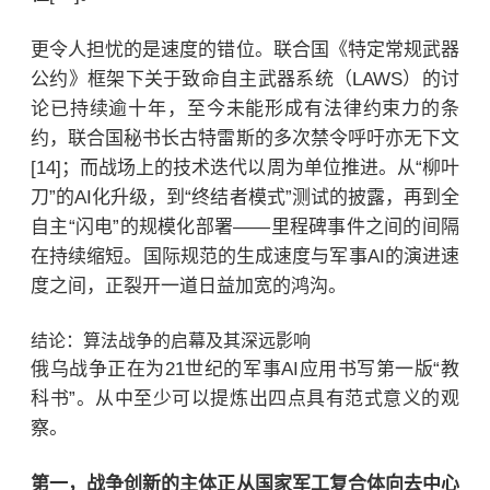
更令人担忧的是速度的错位。联合国《特定常规武器
公约》框架下关于致命自主武器系统（LAWS）的讨
论已持续逾十年，至今未能形成有法律约束力的条
约，联合国秘书长古特雷斯的多次禁令呼吁亦无下文
[14]；而战场上的技术迭代以周为单位推进。从“柳叶
刀”的AI化升级，到“终结者模式”测试的披露，再到全
自主“闪电”的规模化部署——里程碑事件之间的间隔
在持续缩短。国际规范的生成速度与军事AI的演进速
度之间，正裂开一道日益加宽的鸿沟。
结论：算法战争的启幕及其深远影响
俄乌战争正在为21世纪的军事AI应用书写第一版“教
科书”。从中至少可以提炼出四点具有范式意义的观
察。
第一，战争创新的主体正从国家军工复合体向去中心