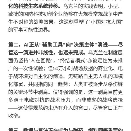
化的科技生态系统转移。
乌克兰的实践表明，小型、
敏捷的国防科技初创企业能够在大规模常规战争中产
生不对称的战略效果，这深刻重塑了“小国对抗大国”
的军事可能性边界。
第二，AI正从“辅助工具”向“决策主体”演进——尽
管这一演进并非线性，也远未完成。
乌克兰在制度层
面仍坚持“人在回路”，“终结者模式”亦被定性为未推
广的一次性试验；但50万小时战场数据的商业化、电
子战环境对自主化的倒逼、无链路自主无人机的规模
化部署，共同指向同一趋势：人类正被逐步从杀伤链
的关键环节中剥离。值得强调的是，这一剥离目前更
多源于电磁对抗的战术压力，而非成熟的战略选择
——这使得规范约束仍有介入的窗口，尽管窗口正在
收窄。
第三，数据与算法正在成为与弹药、燃料同等重要的