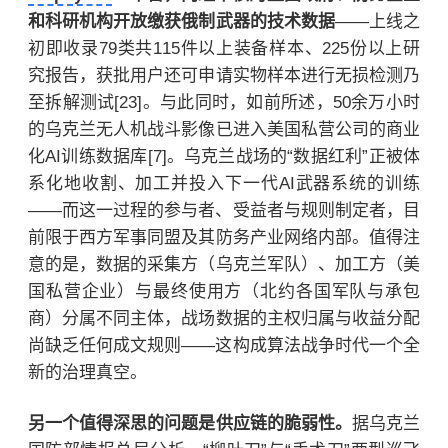
和科研机构开放缴获俄制武器的技术数据
——上线之
初即收录79类共115件以上装备样本、225份以上研
究报告，获批用户还可申请实物样本进行无损检测乃
至拆解测试[23]。与此同时，如前所述，50余万小时
的乌克兰无人机战斗影像已进入美国私营公司的商业
化AI训练数据库[7]。乌克兰战场的“数据红利”正被体
系化地收割、加工并投入下一代AI武器系统的训练
——而这一过程的参与者、受益者与规则制定者，目
前限于西方军事同盟及其防务产业网络内部。值得注
意的是，数据的采集方（乌克兰军队）、加工方（美
国私营企业）与最终使用方（北约各国军队与承包
商）分属不同主体，战场数据的主权归属与收益分配
尚缺乏任何成文规则——这构成算法战争时代一个全
新的治理真空。
另一个值得深思的问题是供应链的脆弱性。
据乌克兰