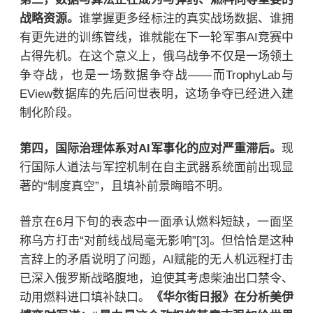
战略资源。
谁掌握更多经标注的真实战场数据、谁拥
有更先进的训练管线，谁就能在下一轮军事AI竞赛中
占得先机。在这个意义上，俄乌战争不仅是一场领土
争夺战，也是一场数据争夺战——而TrophyLab与
EView数据库的先后问世表明，这场争夺已经进入建
制化阶段。
第四，国际治理体系对AI军事化的应对严重滞后。
现
行国际人道法与军控机制在自主武器系统面前出现显
著的“制度真空”，且填补前景晦暗不明。
普京在6月下旬的表态中一面承认燃料短缺，一面坚
称乌方打击“对前线战局毫无影响”[3]。但恰恰是这种
言辞上的矛盾说明了问题，AI赋能的无人机远程打击
已深入俄罗斯战略腹地，迫使其考虑柴油出口禁令、
动用燃料进口填补缺口。
《华尔街日报》在分析美伊