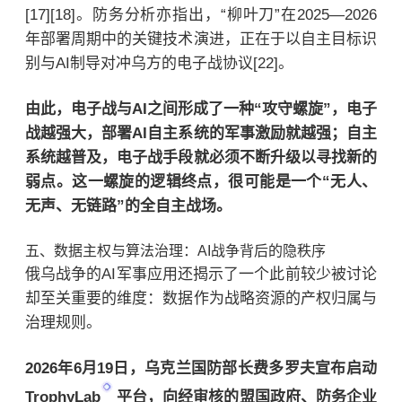
[17][18]。防务分析亦指出，“柳叶刀”在2025—2026
年部署周期中的关键技术演进，正在于以自主目标识
别与AI制导对冲乌方的电子战协议[22]。
由此，电子战与AI之间形成了一种“攻守螺旋”，电子
战越强大，部署AI自主系统的军事激励就越强；自主
系统越普及，电子战手段就必须不断升级以寻找新的
弱点。这一螺旋的逻辑终点，很可能是一个“无人、
无声、无链路”的全自主战场。
五、数据主权与算法治理：AI战争背后的隐秩序
俄乌战争的AI军事应用还揭示了一个此前较少被讨论
却至关重要的维度：数据作为战略资源的产权归属与
治理规则。
2026年6月19日，乌克兰国防部长费多罗夫宣布启动
TrophyLab
平台，向经审核的盟国政府、防务企业