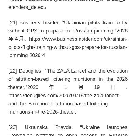
efenders_detect/
[21] Business Insider, “Ukrainian pilots train to fly
without GPS to prepare for Russian jamming,”2026
年4月. https://www.businessinsider.com/ukrainian-
pilots-flight-training-without-gps-prepare-for-russian-
jamming-2026-4
[22] Debuglies, “The ZALA Lancet and the evolution
of attrition-based loitering munitions in the 2026
theater,”2026年1月19日.
https://debuglies.com/2026/01/19/the-zala-lancet-
and-the-evolution-of-attrition-based-loitering-
munitions-in-the-2026-theater/
[23] Ukrainska Pravda, “Ukraine launches
TrophyLab platform to open access to Russian