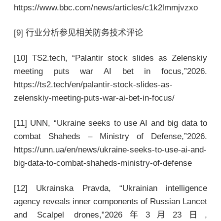
https://www.bbc.com/news/articles/c1k2lmmjvzxo
[9] 行业分析参见相关防务技术评论
[10] TS2.tech, “Palantir stock slides as Zelenskiy
meeting puts war AI bet in focus,”2026.
https://ts2.tech/en/palantir-stock-slides-as-
zelenskiy-meeting-puts-war-ai-bet-in-focus/
[11] UNN, “Ukraine seeks to use AI and big data to
combat Shaheds – Ministry of Defense,”2026.
https://unn.ua/en/news/ukraine-seeks-to-use-ai-and-
big-data-to-combat-shaheds-ministry-of-defense
[12] Ukrainska Pravda, “Ukrainian intelligence
agency reveals inner components of Russian Lancet
and Scalpel drones,”2026年3月23日,