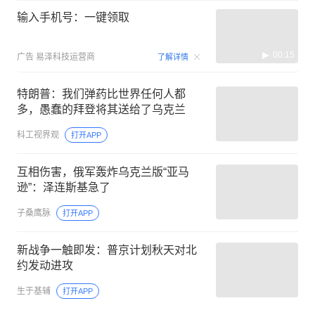
输入手机号：一键领取
00:15
广告
易泽科技运营商
了解详情
特朗普：我们弹药比世界任何人都
多，愚蠢的拜登将其送给了乌克兰
科工视界观
打开APP
互相伤害，俄军轰炸乌克兰版“亚马
逊”：泽连斯基急了
子桑鹰脉
打开APP
新战争一触即发：普京计划秋天对北
约发动进攻
生于基辅
打开APP