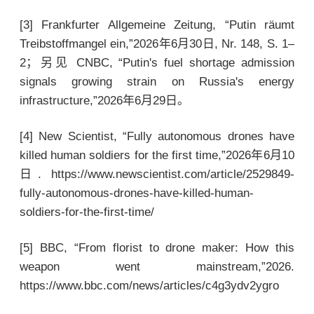
[3] Frankfurter Allgemeine Zeitung, “Putin räumt
Treibstoffmangel ein,”2026年6月30日, Nr. 148, S. 1–
2；另见 CNBC, “Putin's fuel shortage admission
signals growing strain on Russia's energy
infrastructure,”2026年6月29日。
[4] New Scientist, “Fully autonomous drones have
killed human soldiers for the first time,”2026年6月10
日. https://www.newscientist.com/article/2529849-
fully-autonomous-drones-have-killed-human-
soldiers-for-the-first-time/
[5] BBC, “From florist to drone maker: How this
weapon went mainstream,”2026.
https://www.bbc.com/news/articles/c4g3ydv2ygro