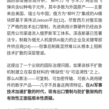
国防部情报总局分析，“柳叶刀”与“手术刀”两型巡飞
弹共含62种电子元件，其中多数为外国原产——主要
来自美国、瑞士与中国；俄方为“柳叶刀”集成的AI模
块即基于英伟达Jetson平台[12]。尽管西方对俄实施
了严格的技术出口管制，先进商用计算硬件仍经由多
层壳公司渠道流入俄罗斯军工体系。泽连斯基已签署
法令，制裁为俄无人机提供AI能力的企业及关键零部
件供应商[24]——但事后制裁显然难以从根本上阻断
技术扩散的深层管道。
这提出了一个尖锐的国际治理问题，如果说核不扩散
机制建立在裂变材料的“稀缺性”与“可追溯性”之上，
那么AI算法——可复制、可加密传输、可嵌入商用硬
件的数字产品——几乎不具备这两项特征。
在AI军事
技术加速扩散的时代，现有出口管制与防扩散架构的
有效性正面临根本性质疑。