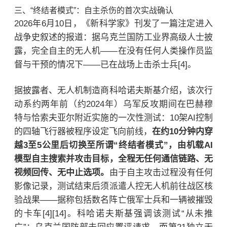
三、“终结者模式”：自主杀伤的首次实战确认
2026年6月10日，《新科学家》刊发了一篇注定进入
战争史叙述的报道：据乌克兰国防工业界高级人士披
露，完全自主的无人机——在没有任何人类操作员监
督与干预的情况下——已在战场上击杀士兵[4]。
据披露者、无人机制造商科哈诺夫斯基介绍，该次行
动系约两年前（约2024年）乌军反攻期间在巴赫穆
特与恰索夫亚尔附近实施的一次性测试：10架AI控制
的四轴飞行器被程序设定飞向前线，
在约10分钟内穿
越3至5公里后切换至所谓“终结者模式”，由机载AI
模型自主搜索并攻击目标，全程无任何通信链路、无
视频回传、无中止选项。
由于自主攻击过程没有任何
影像记录，测试结束后须派遣人控无人机前往战区核
验战果——据称包括数名阵亡俄军士兵和一辆被摧毁
的卡车[4][14]。科哈诺夫斯基强调该测试“从未推