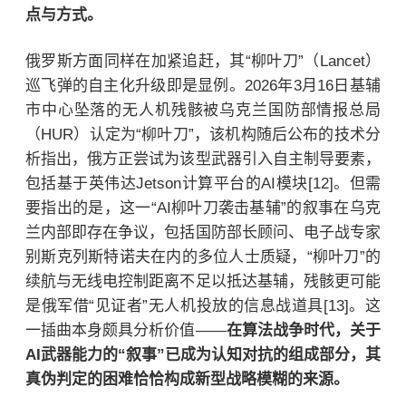
点与方式。
俄罗斯方面同样在加紧追赶，其“柳叶刀”（Lancet）
巡飞弹的自主化升级即是显例。2026年3月16日基辅
市中心坠落的无人机残骸被乌克兰国防部情报总局
（HUR）认定为“柳叶刀”，该机构随后公布的技术分
析指出，俄方正尝试为该型武器引入自主制导要素，
包括基于英伟达Jetson计算平台的AI模块[12]。但需
要指出的是，这一“AI柳叶刀袭击基辅”的叙事在乌克
兰内部即存在争议，包括国防部长顾问、电子战专家
别斯克列斯特诺夫在内的多位人士质疑，“柳叶刀”的
续航与无线电控制距离不足以抵达基辅，残骸更可能
是俄军借“见证者”无人机投放的信息战道具[13]。这
一插曲本身颇具分析价值——
在算法战争时代，关于
AI武器能力的“叙事”已成为认知对抗的组成部分，其
真伪判定的困难恰恰构成新型战略模糊的来源。