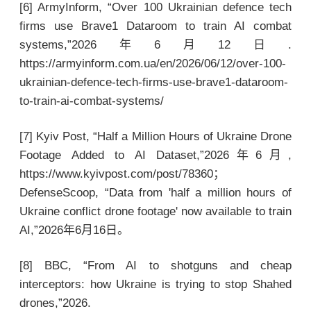
[6] ArmyInform, “Over 100 Ukrainian defence tech
firms use Brave1 Dataroom to train AI combat
systems,”2026年6月12日.
https://armyinform.com.ua/en/2026/06/12/over-100-
ukrainian-defence-tech-firms-use-brave1-dataroom-
to-train-ai-combat-systems/
[7] Kyiv Post, “Half a Million Hours of Ukraine Drone
Footage Added to AI Dataset,”2026年6月,
https://www.kyivpost.com/post/78360；
DefenseScoop, “Data from 'half a million hours of
Ukraine conflict drone footage' now available to train
AI,”2026年6月16日。
[8] BBC, “From AI to shotguns and cheap
interceptors: how Ukraine is trying to stop Shahed
drones,”2026.