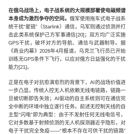
在俄乌战场上，电子战系统的大规模部署使电磁频谱
本身成为激烈争夺的空间。
俄军使用拖车式电子战系
统干扰“星链”（Starlink）通信，乌军则通过侦测并打
击此类系统保护己方军事通信[20]；双方均广泛实施
GPS干扰，破坏对方的导航、通信与武器制导。据
《商业内幕》2026年4月报道，乌克兰飞行员已开始
训练无GPS条件下飞行，以应对俄方日益强化的干扰
能力[21]。
正是在电子对抗愈演愈烈的背景下，AI的战场价值进
一步凸显。传统人控无人机依赖无线电链路，链路一
旦被切断即告失效；AI驱动的自主系统则可在通信完
全中断的环境中独立遂行任务。前述无控制天线的自
主型“闪电”即为典型：由于不发射任何无线电信号，
它对多数基于射频侦测的无人机探测器近乎隐形，对
电子干扰完全免疫——“根本不存在可供干扰的链路”