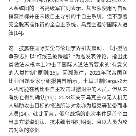
广”；乌克兰国防部未回应置评请求，而第21独立无
人系统团的一名高级军官则表示，其部队使用可自动
捕获目标并在末段自主导引的半自主系统，但不部署
完全脱离操作员的全自主系统，乌克兰遵守国际人道
法[14]。
这一披露在国际安全与伦理学界引发震动。《小型战
争杂志》以“红线已被跨越？”为题发表评论，指出此
类做法从根本上冲击了国际人道法所要求的“有意义
的人类控制”原则[15]。回溯既往，2021年联合国利
比亚问题专家小组报告曾暗示，土耳其制Kargu-2无
人机可能在利比亚自主攻击过撤退中的人员，但从未
有伤亡得到确认[16]；2023年
关于乌克兰AI无人机无
人辅助攻击目标
的报道所涉对象亦为坦克等装备而非
人员[14]。就此而言，俄乌战场的此次事件是首个由
当事方渠道确认、技术细节相对明确、且以人员为攻
击对象的案例。