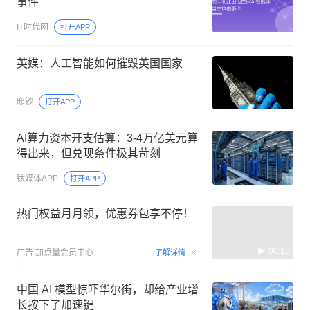
事件
IT时代网
打开APP
英媒：人工智能如何摧毁英国国家
邸钞
打开APP
AI算力资本开支估算：3-4万亿美元算
得出来，但兑现条件极其苛刻
钛媒体APP
打开APP
热门权益月月领，优惠券包享不停！
00:15
广告
加点量会员中心
了解详情
中国 AI 模型惊吓华尔街，却给产业增
长按下了加速键