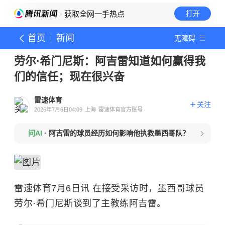
· 获取全网一手热点
打开
首页
新闻
无障碍
劳尔·希门尼斯：阿吉雷知道如何赢得我
们的信任；现在很兴奋
雷速体育
关注
2026年7月6日04:09
上海
雷速体育官方账号
问AI
·
阿吉雷的球员经历如何影响他执教墨西哥队？
雷速体育7月6日讯 在接受采访时，墨西哥球员
劳尔·希门尼斯谈到了主教练阿吉雷。