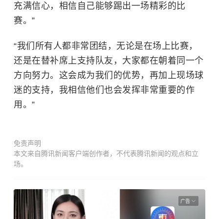
充满信心，相信自己能够踢出一场精彩的比
赛。”
“我们所有人都非常团结，无论是在场上比赛，
还是在替补席上支持队友，大家都在朝着同一个
方向努力。这会成为我们的优势，再加上现场球
迷的支持，我相信他们也会发挥非常重要的作
用。”
免责声明
本文来自腾讯新闻客户端创作者，不代表腾讯新闻的观点和立
场。
广告