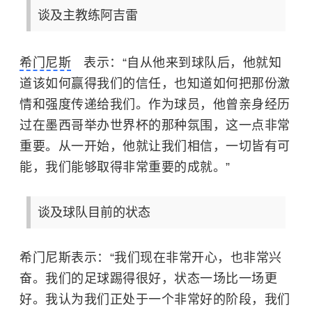
谈及主教练阿吉雷
希门尼斯
表示：“自从他来到球队后，他就知
道该如何赢得我们的信任，也知道如何把那份激
情和强度传递给我们。作为球员，他曾亲身经历
过在墨西哥举办世界杯的那种氛围，这一点非常
重要。从一开始，他就让我们相信，一切皆有可
能，我们能够取得非常重要的成就。”
谈及球队目前的状态
希门尼斯表示：“我们现在非常开心，也非常兴
奋。我们的足球踢得很好，状态一场比一场更
好。我认为我们正处于一个非常好的阶段，我们