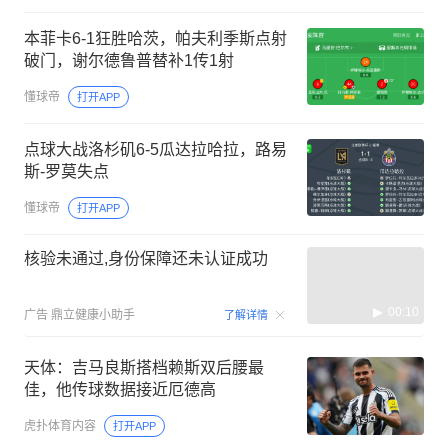
本菲卡6-1狂胜哈茨，帕夫利季斯点射
破门，谢尔德鲁普替补1传1射
懂球帝
打开APP
点球大战洛杉矶6-5瓜达拉哈拉，路易
斯-罗莫失点
懂球帝
打开APP
核验未通过,身份保障还未认证成功
00:10
广告
鼎立健康小助手
了解详情
天体：吉马良斯搭档赖斯双后腰最
佳，他传球数据接近厄德高
虎扑体育内容
打开APP