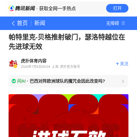
· 获取全网一手热点
打开
首页
新闻
无障碍
帕特里克-贝格推射破门，瑟洛特越位在
先进球无效
虎扑体育内容
关注
2026年7月6日04:04
上海
虎扑官方账号
问AI
·
巴西对阵欧洲球队的魔咒会因此改变吗?