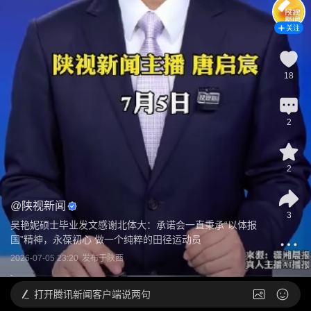
关注
18
2
2
@
陕视新闻
3
吴艳妮硕士毕业发文感谢北体大：承诺会一直秉承“以体报
国”精神，永葆初心 做一个纯粹的田径运动员
2026-07-05 23:20
发布于
陕西
打开
腾讯新闻客户端说两句