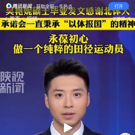
· 获取全网一手热点
打开
首页
视频
无障碍