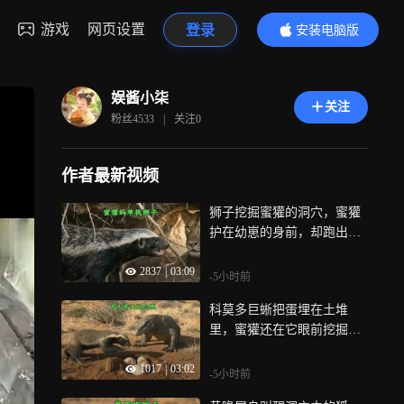
游戏
网页设置
登录
安装电脑版
内容更精彩
娱酱小柒
关注
粉丝
4533
|
关注
0
作者最新视频
狮子挖掘蜜獾的洞穴，蜜獾
护在幼崽的身前，却跑出洞
穴迎战母狮
2837
|
03:09
-5小时前
科莫多巨蜥把蛋埋在土堆
里，蜜獾还在它眼前挖掘，
巨蜥率先就发动攻击
1017
|
03:02
-5小时前