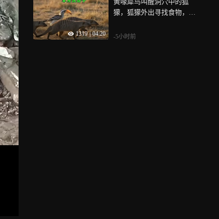
黄喙犀鸟叫醒洞穴中的狐
獴，狐獴外出寻找食物，黄
喙犀鸟却在旁边盯梢
1319
|
04:20
-5小时前