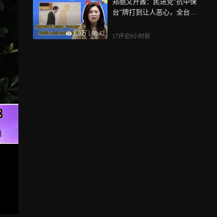
郑丽文开轰：民进党“抗中保
台”牌打到让人恶心，全台已
极度反感
6.9万
|
00:42
17评论
9小时前