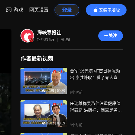
游戏
网页设置
登录
安装电脑版
内容更精彩
海峡导报社
关注
粉丝
83.6万
|
关注
6
作者最新视频
台军“汉光演习”首日状况频
出 李胜峰叹：看了令人直摇
头
4289
|
00:30
9小时前
庄瑞雄称吴乃仁注重健康值
得鼓励 洪毓祥：简直是民进
党的“干爹”
1587
|
00:39
9小时前