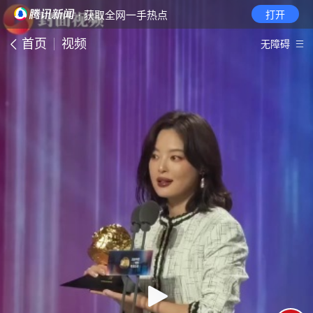
· 获取全网一手热点
打开
首页
视频
无障碍