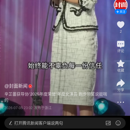
关注
2
评论
收藏
@
封面新闻
分享
辛芷蕾获导协“2025年度荣誉”年度女演员 跑步领奖说挺喘
的
2026-07-05 23:02
发布于
浙江
打开
腾讯新闻客户端说两句