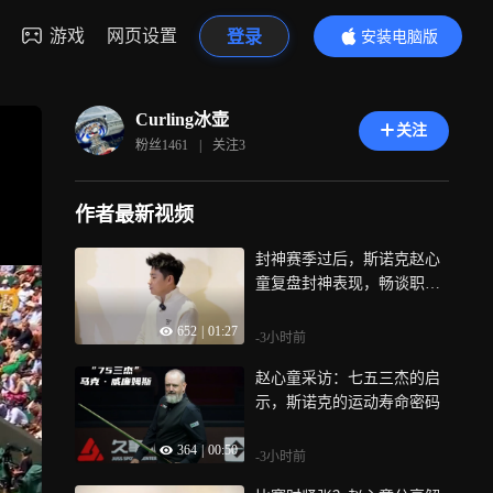
游戏
网页设置
登录
安装电脑版
内容更精彩
Curling冰壶
关注
粉丝
1461
|
关注
3
作者最新视频
封神赛季过后，斯诺克赵心
童复盘封神表现，畅谈职业
未来
652
|
01:27
-3小时前
赵心童采访：七五三杰的启
示，斯诺克的运动寿命密码
364
|
00:50
-3小时前