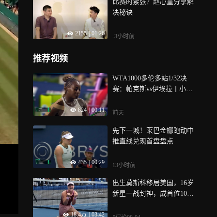
比赛时紧张？赵心童分享解
决秘诀
2155
|
01:26
-3小时前
推荐视频
WTA1000多伦多站1/32决
赛：帕克斯vs伊埃拉丨小巧
思！帕克斯后场突吊小球 成
824
|
00:11
功拿下一分
前天
先下一城！莱巴金娜跑动中
推直线兑现首盘盘点
435
|
00:29
13小时前
出生莫斯科移居美国，16岁
新星一战封神，成首位10后
冠军 | 竞者
18.4万
|
03:42