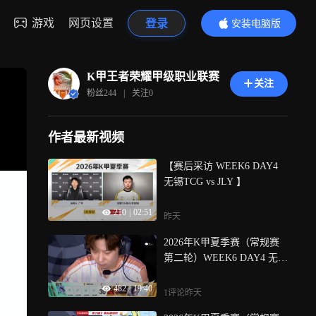
游戏
网页设置
登录
安装电脑版
内容更精彩
K甲王者荣耀甲级职业联赛
关注
粉丝
244
|
关注
0
作者最新视频
【赛后采访 WEEK6 DAY4
无锡TCG vs JLY 】
210
|
02:51
昨天
2026年K甲夏季赛（常规赛
第二轮）WEEK6 DAY4 无锡
TCG vs JLY_4
482
|
19:40
1评论
昨天