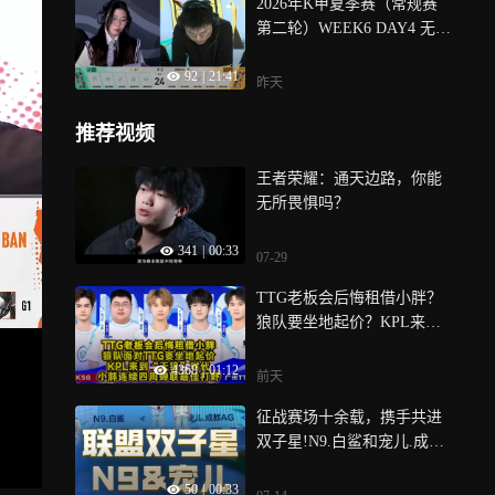
2026年K甲夏季赛（常规赛
第二轮）WEEK6 DAY4 无锡
TCG vs JLY_3
92
|
21:41
昨天
推荐视频
王者荣耀：通天边路，你能
无所畏惧吗？
341
|
00:33
07-29
TTG老板会后悔租借小胖？
狼队要坐地起价？KPL来到
“天狼”时代：小胖连续四周
4368
|
01:12
蝉联最佳打野！
前天
征战赛场十余载，携手共进
双子星!N9.白鲨和宠儿.成都
AG，历经数届联赛起落，见
50
|
00:33
证彼此成长蜕变