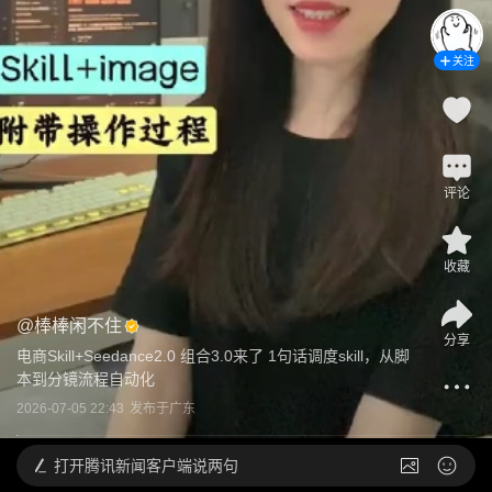
关注
评论
收藏
@
棒棒闲不住
分享
电商Skill+Seedance2.0 组合3.0来了 1句话调度skill，从脚
本到分镜流程自动化
2026-07-05 22:43
发布于
广东
打开
腾讯新闻客户端说两句