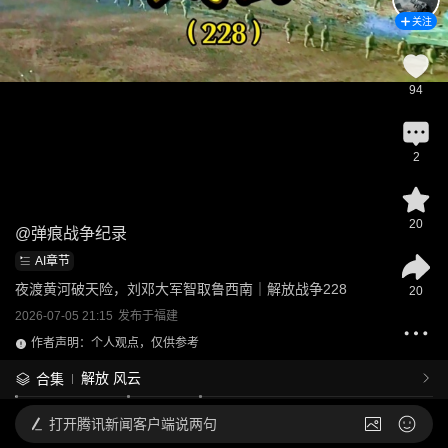
关注
94
2
20
@
弹痕战争纪录
AI章节
夜渡黄河破天险，刘邓大军智取鲁西南｜解放战争228
20
2026-07-05 21:15
发布于
福建
作者声明：个人观点，仅供参考
解放 风云
合集
打开
腾讯新闻客户端说两句