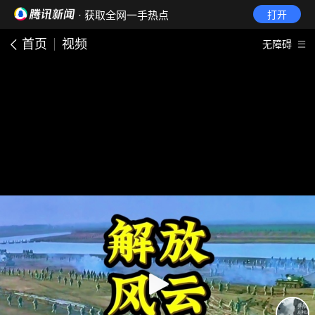
· 获取全网一手热点
打开
首页
视频
无障碍