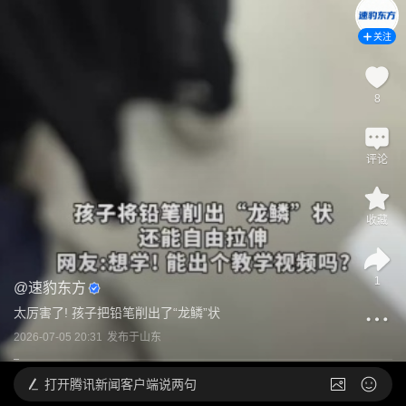
关注
8
评论
收藏
1
@
速豹东方
太厉害了! 孩子把铅笔削出了“龙鳞”状
2026-07-05 20:31
发布于
山东
打开
腾讯新闻客户端说两句