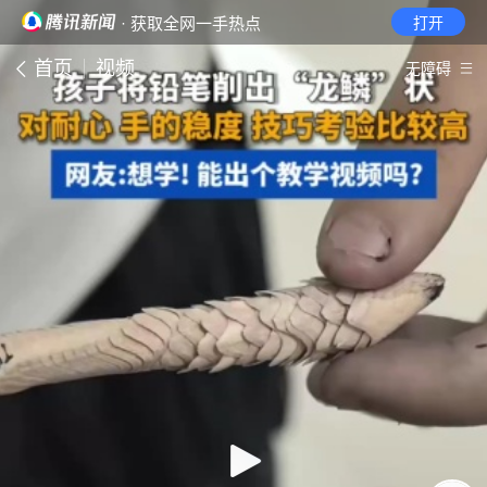
· 获取全网一手热点
打开
首页
视频
无障碍