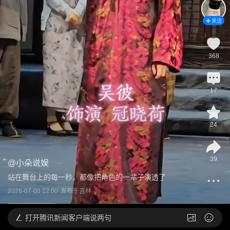
关注
368
17
24
39
@
小朵说娱
站在舞台上的每一秒，都像把角色的一辈子演透了
2026-07-06 12:00
发布于
吉林
打开
腾讯新闻客户端说两句