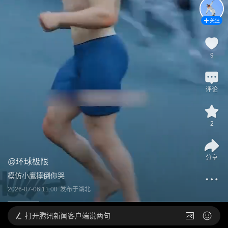
关注
9
评论
2
分享
@
环球极限
模仿小鹰摔倒你哭
2026-07-06 11:00
发布于
湖北
打开
腾讯新闻客户端说两句