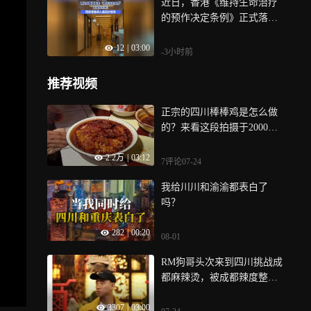
近日，香港《维持生命治疗
的预作决定条例》正式落地
实施，不少公众存在疑问，
12
|
03:00
这项允许病人预设终止积极
-3小时前
治疗的条例，究竟是不是安
乐死？
推荐视频
正宗的四川棒棒鸡是怎么做
的？来看这段拍摄于2000年
雅安荥经的视频影像~
2.2万
|
03:12
7评论
07-24
我给川川和渝渝都表白了
吗？
282
|
00:20
08-01
RM狗哥头次来到四川挑战成
都麻辣烫，被成都辣度整的
当场破防
3307
|
03:00