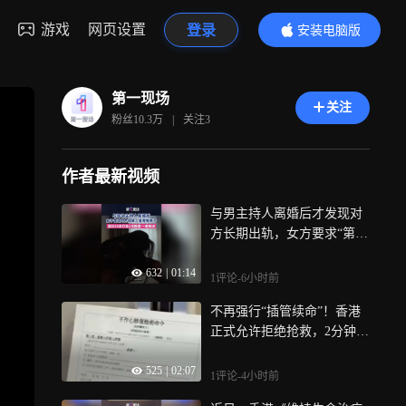
游戏
网页设置
登录
安装电脑版
内容更精彩
第一现场
关注
粉丝
10.3万
|
关注
3
作者最新视频
与男主持人离婚后才发现对
方长期出轨，女方要求“第三
者”返还20余万元，一审被驳
632
|
01:14
回
1评论
-6小时前
不再强行“插管续命”！香港
正式允许拒绝抢救，2分钟看
懂“生死自主权”
525
|
02:07
1评论
-4小时前