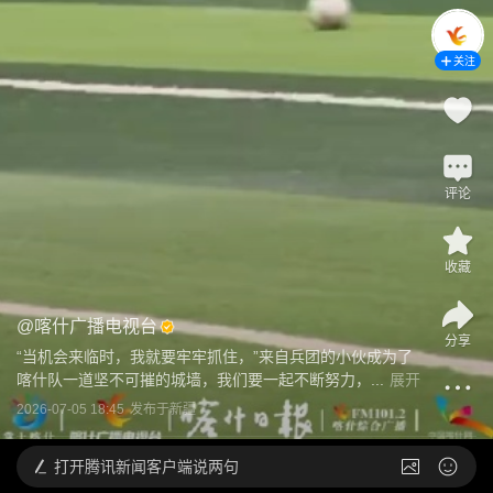
关注
评论
收藏
@
喀什广播电视台
分享
“当机会来临时，我就要牢牢抓住，”来自兵团的小伙成为了
喀什队一道坚不可摧的城墙，我们要一起不断努力，...
展开
2026-07-05 18:45
发布于
新疆
打开
腾讯新闻客户端说两句