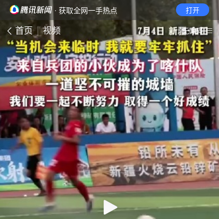
· 获取全网一手热点
打开
首页
视频
无障碍