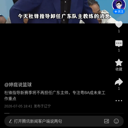
关注
1
1
收藏
@
婷庭说篮球
1
杜锋指导新赛季将不再担任广东主帅，专注粤BA成未来工
作重点
2026-07-05 18:41
发布于
辽宁
打开
腾讯新闻客户端说两句