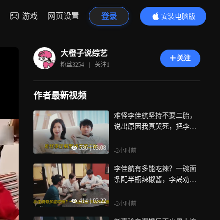
游戏
网页设置
登录
安装电脑版
内容更精彩
大橙子说综艺
关注
粉丝
3254
|
关注
1
作者最新视频
难怪李佳航坚持不要二胎，
说出原因我真哭死，把李晟
爱进骨子里丨婆妈
536
|
03:08
-2小时前
李佳航有多能吃辣？一碗面
条配半瓶辣椒酱，李晟劝都
劝不住！丨婆妈
414
|
03:22
-2小时前