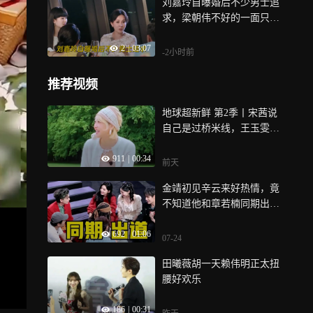
刘嘉玲自曝婚后不少男士追
求，梁朝伟不好的一面只会
展露给她｜综艺
2
|
03:07
-2小时前
推荐视频
地球超新鲜 第2季丨宋茜说
自己是过桥米线，王玉雯理
家族关系绕晕自己
911
|
00:34
前天
金靖初见辛云来好热情，竟
不知道他和章若楠同期出
道，章若楠还帮他剧宣
692
|
01:06
07-24
田曦薇胡一天赖伟明正太扭
腰好欢乐
186
|
00:31