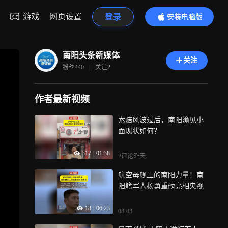
游戏
网页设置
登录
安装电脑版
内容更精彩
南阳头条新媒体
关注
粉丝
440
|
关注
2
作者最新视频
索赔风波过后，南阳渝见小
面现状如何？
317
|
01:38
2评论
昨天
航空母舰上的南阳力量！南
阳籍军人杨勇重磅亮相央视
18
|
06:23
08-03