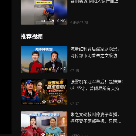
暴雨袭城 南阳人逆行而上
1.3万
|
01:03
6评论
07-28
推荐视频
流量红利背后藏家庭隐患，
网传邹市明看朱之文采访落
泪无实锤，两类艺人取舍值
1487
|
01:17
得反思
07-19
张雪机车冠军幕后！是妹妹2
0年坚守，曾倾尽所有支持
1803
|
02:14
07-17
朱之文硬核叫停妻子直播，
摔坏妻子两部手机，只因看
透网络乱象
1.1万
|
01:21