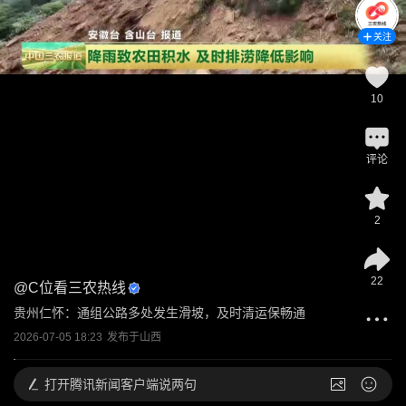
关注
10
评论
2
22
@
C位看三农热线
贵州仁怀：通组公路多处发生滑坡，及时清运保畅通
2026-07-05 18:23
发布于
山西
打开
腾讯新闻客户端说两句