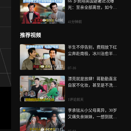
66 岁费翔英国避暑近况曝
光：至亲全部离世，如今只
有猫咪陪在身边
310
|
01:08
41分钟前
推荐视频
半生不停告别，费翔放下红
尘奔赴南极，冰川治愈半生
遗憾
2916
|
01:22
07-16
漂亮就是放肆！蒋勤勤直言
自家不化妆，甚至是不洗
脸！丨妻子
2.2万
|
02:01
1评论
前天
李承铉从小父母离异，30岁
又痛失亲妹妹，一想到就会
哭！丨小两口
4457
|
03:15