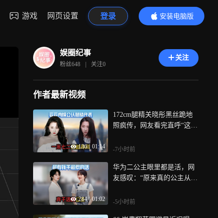
游戏
网页设置
登录
安装电脑版
内容更精彩
娱圈纪事
关注
粉丝
648
|
关注
0
作者最新视频
172cm腿精关晓彤黑丝跪地
照疯传，网友看完直呼“这谁
顶得住”
136
|
01:14
-7小时前
华为二公主眼里都是活，网
友感叹：“原来真的公主从来
不演，是真干活”
284
|
01:02
-5小时前