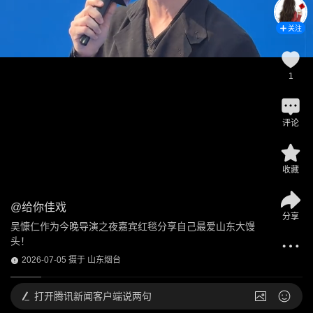
关注
1
评论
收藏
@
给你佳戏
分享
吴慷仁作为今晚导演之夜嘉宾红毯分享自己最爱山东大馒
头！
2026-07-05 摄于 山东烟台
打开
腾讯新闻客户端说两句